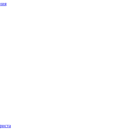
ния
риста