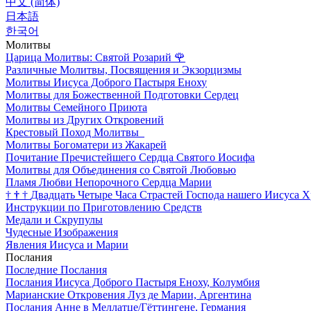
中文 (简体)
日本語
한국어
Молитвы
Царица Молитвы: Святой Розарий
🌹
Различные Молитвы, Посвящения и Экзорцизмы
Молитвы Иисуса Доброго Пастыря Еноху
Молитвы для Божественной Подготовки Сердец
Молитвы Семейного Приюта
Молитвы из Других Откровений
Крестовый Поход Молитвы
Молитвы Богоматери из Жакарей
Почитание Пречистейшего Сердца Святого Иосифа
Молитвы для Объединения со Святой Любовью
Пламя Любви Непорочного Сердца Марии
†
†
†
Двадцать Четыре Часа Страстей Господа нашего Иисуса Х
Инструкции по Приготовлению Средств
Медали и Скрупулы
Чудесные Изображения
Явления Иисуса и Марии
Послания
Последние Послания
Послания Иисуса Доброго Пастыря Еноху, Колумбия
Марианские Откровения Луз де Марии, Аргентина
Послания Анне в Меллатце/Гёттингене, Германия