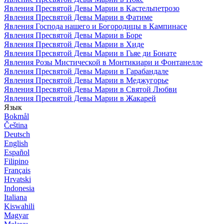
Явления Пресвятой Девы Марии в Кастельпетрозо
Явления Пресвятой Девы Марии в Фатиме
Явления Господа нашего и Богородицы в Кампинасе
Явления Пресвятой Девы Марии в Боре
Явления Пресвятой Девы Марии в Хиде
Явления Пресвятой Девы Марии в Гьяе ди Бонате
Явления Розы Мистической в Монтикиари и Фонтанелле
Явления Пресвятой Девы Марии в Гарабандале
Явления Пресвятой Девы Марии в Меджугорье
Явления Пресвятой Девы Марии в Святой Любви
Явления Пресвятой Девы Марии в Жакарей
Язык
Bokmål
Čeština
Deutsch
English
Español
Filipino
Français
Hrvatski
Indonesia
Italiana
Kiswahili
Magyar