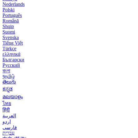
Nederlands
Polski
Português
Română
Shqip
Suomi
Svenska
Tiếng Việt
Türkçe
ελληνικά
Български
Русский
বাংলা
বதமிழ்
తెలుగు
ಕನ್ನಡ
മലയാളം
ไทย
हिंदी
العربية
اردو
فارسی
עִברִית