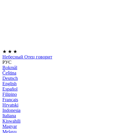
★
★
★
Небесный Отец говорит
РУС
Bokmål
Čeština
Deutsch
English
Español
Filipino
Français
Hrvatski
Indonesia
Italiana
Kiswahili
Magyar
Melayu