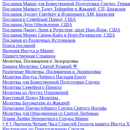
Послания Марии для Божественной Подготовки Сердец, Герма
Послания Маркосу Тадеу Тейшейре в Жакарей, СП, Бразилия
Послания Эдсону Глауберу в Итапиранге AM, Бразилия
Послания в Семейный Приют, США
Послания Дети Обновления, США
Послания Джону Лири в Рочестере, штат Нью-Йорк, США
Послания Морин Свини-Кайл в Норт-Риджвилле, США
Послания из Различных Источников
Поиск посланий
Явления Иисуса и Марии
Приветственная Страница
Молитвы, Посвящения и Экзорцизмы
Царица Молитвы: Святой Розарий
🌹
Различные Молитвы, Посвящения и Экзорцизмы
Молитвы Иисуса Доброго Пастыря Еноху
Молитвы для Божественной Подготовки Сердец
Молитвы Семейного Приюта
Молитвы из Других Откровений
Крестовый Поход Молитвы
Молитвы Богоматери из Жакарей
Почитание Пречистейшего Сердца Святого Иосифа
Молитвы для Объединения со Святой Любовью
Пламя Любви Непорочного Сердца Марии
†
†
†
Двадцать Четыре Часа Страстей Господа нашего Иисуса Х
Инструкции по Приготовлению Средств