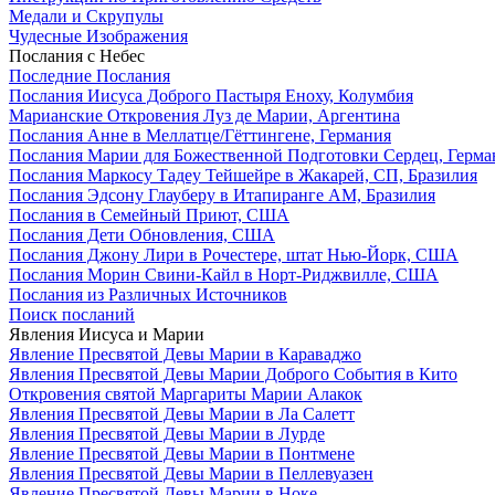
Медали и Скрупулы
Чудесные Изображения
Послания с Небес
Последние Послания
Послания Иисуса Доброго Пастыря Еноху, Колумбия
Марианские Откровения Луз де Марии, Аргентина
Послания Анне в Меллатце/Гёттингене, Германия
Послания Марии для Божественной Подготовки Сердец, Герма
Послания Маркосу Тадеу Тейшейре в Жакарей, СП, Бразилия
Послания Эдсону Глауберу в Итапиранге AM, Бразилия
Послания в Семейный Приют, США
Послания Дети Обновления, США
Послания Джону Лири в Рочестере, штат Нью-Йорк, США
Послания Морин Свини-Кайл в Норт-Риджвилле, США
Послания из Различных Источников
Поиск посланий
Явления Иисуса и Марии
Явление Пресвятой Девы Марии в Караваджо
Явления Пресвятой Девы Марии Доброго События в Кито
Откровения святой Маргариты Марии Алакок
Явления Пресвятой Девы Марии в Ла Салетт
Явления Пресвятой Девы Марии в Лурде
Явление Пресвятой Девы Марии в Понтмене
Явления Пресвятой Девы Марии в Пеллевуазен
Явление Пресвятой Девы Марии в Ноке