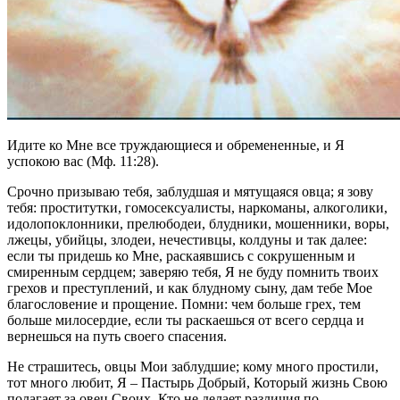
Идите ко Мне все труждающиеся и обремененные, и Я
успокою вас (Мф. 11:28).
Срочно призываю тебя, заблудшая и мятущаяся овца; я зову
тебя: проститутки, гомосексуалисты, наркоманы, алкоголики,
идолопоклонники, прелюбодеи, блудники, мошенники, воры,
лжецы, убийцы, злодеи, нечестивцы, колдуны и так далее:
если ты придешь ко Мне, раскаявшись с сокрушенным и
смиренным сердцем; заверяю тебя, Я не буду помнить твоих
грехов и преступлений, и как блудному сыну, дам тебе Мое
благословение и прощение. Помни: чем больше грех, тем
больше милосердие, если ты раскаешься от всего сердца и
вернешься на путь своего спасения.
Не страшитесь, овцы Мои заблудшие; кому много простили,
тот много любит, Я – Пастырь Добрый, Который жизнь Свою
полагает за овец Своих. Кто не делает различия по