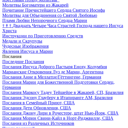
Молитвы Богоматери из Жакарей
Почитание Пречистейшего Сердца Святого Иосифа
Молитвы для Объединения со Святой Любовью
Пламя Любви Непорочного Сердца Марии
†
†
†
Двадцать Четыре Часа Страстей Господа нашего Иисуса
Христа
Инструкции по Приготовлению Средств
Медали и Скрупулы
Чудесные Изображения
Явления Иисуса и Марии
Послания
Последние Послания
Послания Иисуса Доброго Пастыря Еноху, Колумбия
Марианские Откровения Луз де Марии, Аргентина
Послания Анне в Меллатце/Гёттингене, Германия
Послания Марии для Божественной Подготовки Сердец,
Германия
Послания Маркосу Тадеу Тейшейре в Жакарей, СП, Бразилия
Послания Эдсону Глауберу в Итапиранге AM, Бразилия
Послания в Семейный Приют, США
Послания Дети Обновления, США
Послания Джону Лири в Рочестере, штат Нью-Йорк, США
Послания Морин Свини-Кайл в Норт-Риджвилле, США
Послания из Различных Источников