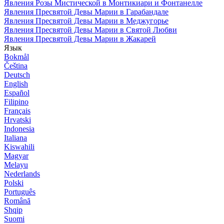
Явления Розы Мистической в Монтикиари и Фонтанелле
Явления Пресвятой Девы Марии в Гарабандале
Явления Пресвятой Девы Марии в Меджугорье
Явления Пресвятой Девы Марии в Святой Любви
Явления Пресвятой Девы Марии в Жакарей
Язык
Bokmål
Čeština
Deutsch
English
Español
Filipino
Français
Hrvatski
Indonesia
Italiana
Kiswahili
Magyar
Melayu
Nederlands
Polski
Português
Română
Shqip
Suomi