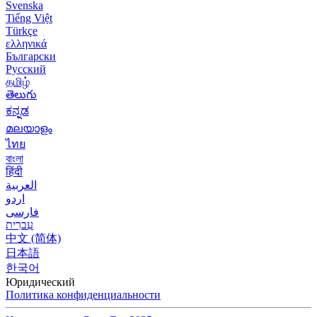
Svenska
Tiếng Việt
Türkçe
ελληνικά
Български
Русский
தமிழ்
తెలుగు
ಕನ್ನಡ
മലയാളം
ไทย
বাংলা
हिंदी
العربية
اردو
فارسی
עִברִית
中文 (简体)
日本語
한국어
Юридический
Политика конфиденциальности