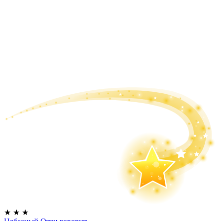
★
★
★