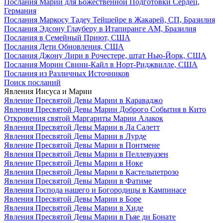
Послания Марии для Божественной Подготовки Сердец,
Германия
Послания Маркосу Тадеу Тейшейре в Жакарей, СП, Бразилия
Послания Эдсону Глауберу в Итапиранге AM, Бразилия
Послания в Семейный Приют, США
Послания Дети Обновления, США
Послания Джону Лири в Рочестере, штат Нью-Йорк, США
Послания Морин Свини-Кайл в Норт-Риджвилле, США
Послания из Различных Источников
Поиск посланий
Явления Иисуса и Марии
Явление Пресвятой Девы Марии в Караваджо
Явления Пресвятой Девы Марии Доброго События в Кито
Откровения святой Маргариты Марии Алакок
Явления Пресвятой Девы Марии в Ла Салетт
Явления Пресвятой Девы Марии в Лурде
Явление Пресвятой Девы Марии в Понтмене
Явления Пресвятой Девы Марии в Пеллевуазен
Явление Пресвятой Девы Марии в Ноке
Явления Пресвятой Девы Марии в Кастельпетрозо
Явления Пресвятой Девы Марии в Фатиме
Явления Господа нашего и Богородицы в Кампинасе
Явления Пресвятой Девы Марии в Боре
Явления Пресвятой Девы Марии в Хиде
Явления Пресвятой Девы Марии в Гьяе ди Бонате