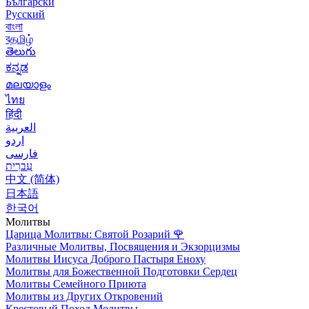
Български
Русский
বাংলা
বதமிழ்
తెలుగు
ಕನ್ನಡ
മലയാളം
ไทย
हिंदी
العربية
اردو
فارسی
עִברִית
中文 (简体)
日本語
한국어
Молитвы
Царица Молитвы: Святой Розарий
🌹
Различные Молитвы, Посвящения и Экзорцизмы
Молитвы Иисуса Доброго Пастыря Еноху
Молитвы для Божественной Подготовки Сердец
Молитвы Семейного Приюта
Молитвы из Других Откровений
Крестовый Поход Молитвы