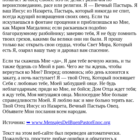
вероисповеданию, расе или религии. Я — Вечный Пастырь. Я
ваш Иисус из Назарета, Пастырь, который никогда не спит,
всегда ждущий возвращения своих овец. Если ты
искупаешься в фонтане прощения и приблизишься ко Мне,
как Мария Магдалина; если раскаешься подобно
благоразумному разбойнику; заверяю тебя, Я не буду помнить
твоих грехов, какими бы велики они ни были. Я прошу
только вас открыть свои сердца, чтобы Свет Мира, Который
есть Я, озарил вашу тьму и даровал вам спасение.
Если ты скажешь Мне «да», Я дам тебе вечную жизнь, и ты
также будешь со Мной в раю. Чего же ты ждешь, чтобы
вернуться ко Мне? Вперед; опомнись; ибо день клонится к
закату, а ночь наступает! Я — твой Отец, Который посвящает
Себя с любовью тебе, Моей заблудшей овце. Не будь
неблагодарным; приди ко Мне, не бойся; Дом Отца ждет тебя;
я жду тебя, Моя мятущаяся овца. Милосердие Мое больше
справедливости Моей. Я люблю вас и мне больно терять вас.
Твой Отец Иисус из Назарета, Вечный Пастырь Овец.
Объявите Мои послания всем народам.
Источник:
➥ www.MensajesDelBuenPastorEnoc.org
Текст на этом веб-сайте был переведен автоматически.
Пожалуйста, простите любые ошибки и обратитесь к