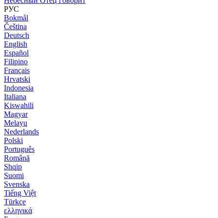
Небесный Отец говорит
РУС
Bokmål
Čeština
Deutsch
English
Español
Filipino
Français
Hrvatski
Indonesia
Italiana
Kiswahili
Magyar
Melayu
Nederlands
Polski
Português
Română
Shqip
Suomi
Svenska
Tiếng Việt
Türkçe
ελληνικά