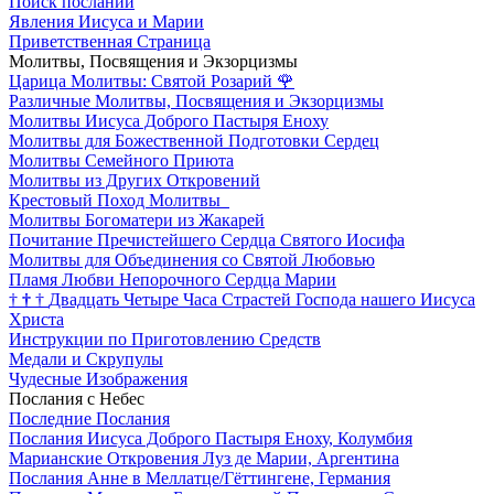
Поиск посланий
Явления Иисуса и Марии
Приветственная Страница
Молитвы, Посвящения и Экзорцизмы
Царица Молитвы: Святой Розарий
🌹
Различные Молитвы, Посвящения и Экзорцизмы
Молитвы Иисуса Доброго Пастыря Еноху
Молитвы для Божественной Подготовки Сердец
Молитвы Семейного Приюта
Молитвы из Других Откровений
Крестовый Поход Молитвы
Молитвы Богоматери из Жакарей
Почитание Пречистейшего Сердца Святого Иосифа
Молитвы для Объединения со Святой Любовью
Пламя Любви Непорочного Сердца Марии
†
†
†
Двадцать Четыре Часа Страстей Господа нашего Иисуса
Христа
Инструкции по Приготовлению Средств
Медали и Скрупулы
Чудесные Изображения
Послания с Небес
Последние Послания
Послания Иисуса Доброго Пастыря Еноху, Колумбия
Марианские Откровения Луз де Марии, Аргентина
Послания Анне в Меллатце/Гёттингене, Германия