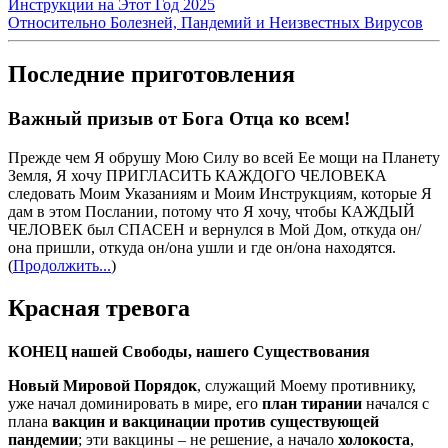
Инструкции на Этот Год 2025
Относительно Болезней, Пандемий и Неизвестных Вирусов
Последние приготовления
Важный призыв от Бога Отца ко всем!
Прежде чем Я обрушу Мою Силу во всей Ее мощи на Планету
Земля, Я хочу ПРИГЛАСИТЬ КАЖДОГО ЧЕЛОВЕКА
следовать Моим Указаниям и Моим Инструкциям, которые Я
дам в этом Послании, потому что Я хочу, чтобы КАЖДЫЙ
ЧЕЛОВЕК был СПАСЕН и вернулся в Мой Дом, откуда он/
она пришли, откуда он/она ушли и где он/она находятся.
(
Продолжить...
)
Красная тревога
КОНЕЦ нашей Свободы, нашего Существования
Новый Мировой Порядок
, служащий Моему противнику,
уже начал доминировать в мире, его
план тирании
начался с
плана
вакцин и вакцинации против существующей
пандемии
; эти вакцины – не решение, а начало
холокоста
,