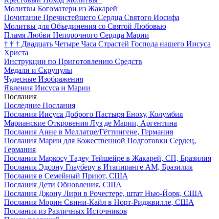
Молитвы Богоматери из Жакарей
Почитание Пречистейшего Сердца Святого Иосифа
Молитвы для Объединения со Святой Любовью
Пламя Любви Непорочного Сердца Марии
†
†
†
Двадцать Четыре Часа Страстей Господа нашего Иисуса
Христа
Инструкции по Приготовлению Средств
Медали и Скрупулы
Чудесные Изображения
Явления Иисуса и Марии
Послания
Последние Послания
Послания Иисуса Доброго Пастыря Еноху, Колумбия
Марианские Откровения Луз де Марии, Аргентина
Послания Анне в Меллатце/Гёттингене, Германия
Послания Марии для Божественной Подготовки Сердец,
Германия
Послания Маркосу Тадеу Тейшейре в Жакарей, СП, Бразилия
Послания Эдсону Глауберу в Итапиранге AM, Бразилия
Послания в Семейный Приют, США
Послания Дети Обновления, США
Послания Джону Лири в Рочестере, штат Нью-Йорк, США
Послания Морин Свини-Кайл в Норт-Риджвилле, США
Послания из Различных Источников