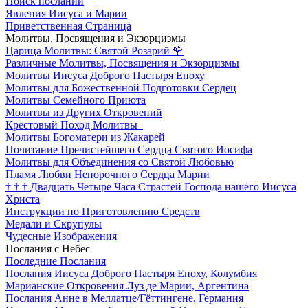
Поиск посланий
Явления Иисуса и Марии
Приветственная Страница
Молитвы, Посвящения и Экзорцизмы
Царица Молитвы: Святой Розарий
🌹
Различные Молитвы, Посвящения и Экзорцизмы
Молитвы Иисуса Доброго Пастыря Еноху
Молитвы для Божественной Подготовки Сердец
Молитвы Семейного Приюта
Молитвы из Других Откровений
Крестовый Поход Молитвы
Молитвы Богоматери из Жакарей
Почитание Пречистейшего Сердца Святого Иосифа
Молитвы для Объединения со Святой Любовью
Пламя Любви Непорочного Сердца Марии
†
†
†
Двадцать Четыре Часа Страстей Господа нашего Иисуса
Христа
Инструкции по Приготовлению Средств
Медали и Скрупулы
Чудесные Изображения
Послания с Небес
Последние Послания
Послания Иисуса Доброго Пастыря Еноху, Колумбия
Марианские Откровения Луз де Марии, Аргентина
Послания Анне в Меллатце/Гёттингене, Германия