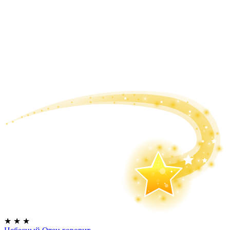
★
★
★