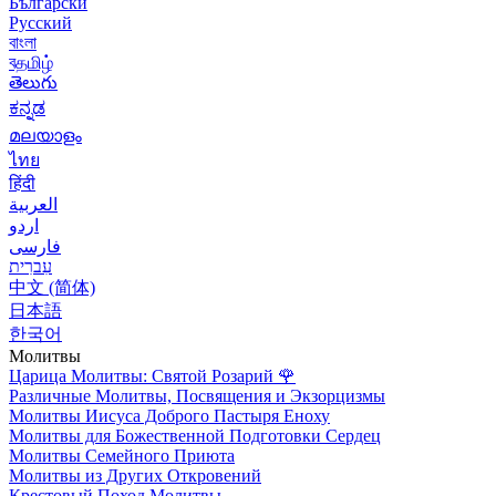
Български
Русский
বাংলা
বதமிழ்
తెలుగు
ಕನ್ನಡ
മലയാളം
ไทย
हिंदी
العربية
اردو
فارسی
עִברִית
中文 (简体)
日本語
한국어
Молитвы
Царица Молитвы: Святой Розарий
🌹
Различные Молитвы, Посвящения и Экзорцизмы
Молитвы Иисуса Доброго Пастыря Еноху
Молитвы для Божественной Подготовки Сердец
Молитвы Семейного Приюта
Молитвы из Других Откровений
Крестовый Поход Молитвы