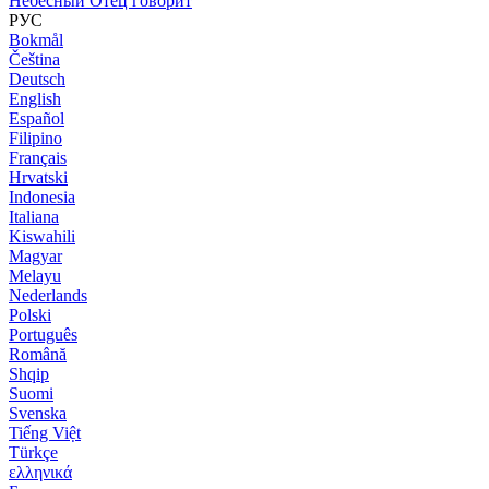
Небесный Отец говорит
РУС
Bokmål
Čeština
Deutsch
English
Español
Filipino
Français
Hrvatski
Indonesia
Italiana
Kiswahili
Magyar
Melayu
Nederlands
Polski
Português
Română
Shqip
Suomi
Svenska
Tiếng Việt
Türkçe
ελληνικά