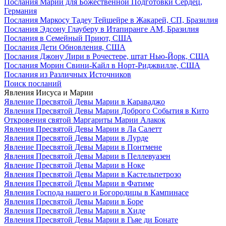
Послания Марии для Божественной Подготовки Сердец,
Германия
Послания Маркосу Тадеу Тейшейре в Жакарей, СП, Бразилия
Послания Эдсону Глауберу в Итапиранге AM, Бразилия
Послания в Семейный Приют, США
Послания Дети Обновления, США
Послания Джону Лири в Рочестере, штат Нью-Йорк, США
Послания Морин Свини-Кайл в Норт-Риджвилле, США
Послания из Различных Источников
Поиск посланий
Явления Иисуса и Марии
Явление Пресвятой Девы Марии в Караваджо
Явления Пресвятой Девы Марии Доброго События в Кито
Откровения святой Маргариты Марии Алакок
Явления Пресвятой Девы Марии в Ла Салетт
Явления Пресвятой Девы Марии в Лурде
Явление Пресвятой Девы Марии в Понтмене
Явления Пресвятой Девы Марии в Пеллевуазен
Явление Пресвятой Девы Марии в Ноке
Явления Пресвятой Девы Марии в Кастельпетрозо
Явления Пресвятой Девы Марии в Фатиме
Явления Господа нашего и Богородицы в Кампинасе
Явления Пресвятой Девы Марии в Боре
Явления Пресвятой Девы Марии в Хиде
Явления Пресвятой Девы Марии в Гьяе ди Бонате