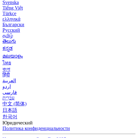
Svenska
Tiếng Việt
Türkçe
ελληνικά
Български
Русский
தமிழ்
తెలుగు
ಕನ್ನಡ
മലയാളം
ไทย
বাংলা
हिंदी
العربية
اردو
فارسی
עִברִית
中文 (简体)
日本語
한국어
Юридический
Политика конфиденциальности