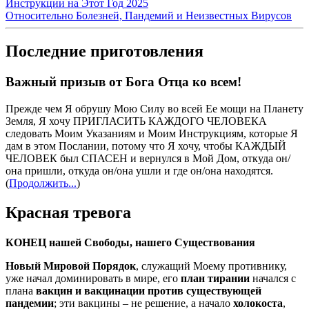
Инструкции на Этот Год 2025
Относительно Болезней, Пандемий и Неизвестных Вирусов
Последние приготовления
Важный призыв от Бога Отца ко всем!
Прежде чем Я обрушу Мою Силу во всей Ее мощи на Планету
Земля, Я хочу ПРИГЛАСИТЬ КАЖДОГО ЧЕЛОВЕКА
следовать Моим Указаниям и Моим Инструкциям, которые Я
дам в этом Послании, потому что Я хочу, чтобы КАЖДЫЙ
ЧЕЛОВЕК был СПАСЕН и вернулся в Мой Дом, откуда он/
она пришли, откуда он/она ушли и где он/она находятся.
(
Продолжить...
)
Красная тревога
КОНЕЦ нашей Свободы, нашего Существования
Новый Мировой Порядок
, служащий Моему противнику,
уже начал доминировать в мире, его
план тирании
начался с
плана
вакцин и вакцинации против существующей
пандемии
; эти вакцины – не решение, а начало
холокоста
,