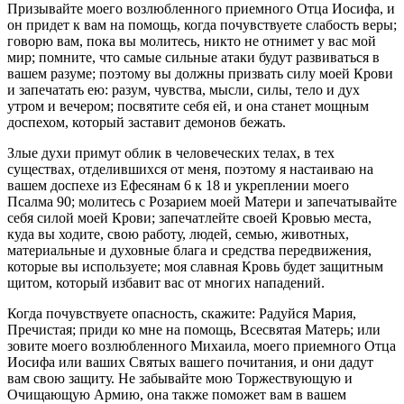
Призывайте моего возлюбленного приемного Отца Иосифа, и
он придет к вам на помощь, когда почувствуете слабость веры;
говорю вам, пока вы молитесь, никто не отнимет у вас мой
мир; помните, что самые сильные атаки будут развиваться в
вашем разуме; поэтому вы должны призвать силу моей Крови
и запечатать ею: разум, чувства, мысли, силы, тело и дух
утром и вечером; посвятите себя ей, и она станет мощным
доспехом, который заставит демонов бежать.
Злые духи примут облик в человеческих телах, в тех
существах, отделившихся от меня, поэтому я настаиваю на
вашем доспехе из Ефесянам 6 к 18 и укреплении моего
Псалма 90; молитесь с Розарием моей Матери и запечатывайте
себя силой моей Крови; запечатлейте своей Кровью места,
куда вы ходите, свою работу, людей, семью, животных,
материальные и духовные блага и средства передвижения,
которые вы используете; моя славная Кровь будет защитным
щитом, который избавит вас от многих нападений.
Когда почувствуете опасность, скажите: Радуйся Мария,
Пречистая; приди ко мне на помощь, Всесвятая Матерь; или
зовите моего возлюбленного Михаила, моего приемного Отца
Иосифа или ваших Святых вашего почитания, и они дадут
вам свою защиту. Не забывайте мою Торжествующую и
Очищающую Армию, она также поможет вам в вашем