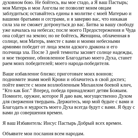
духовном бою. Не бойтесь, вы мое стадо, а Я ваш Пастырь;
моя Матерь и мои Ангелы не позволят моим овцам
заблудиться; оставайтесь едины в молитве с моей Матерью и
вашими братьями и сестрами, и я заверяю вас, что никакая
сила зла не сможет дотронуться до вас. Битва за вашу свободу
уже началась на небесах; после моего Предостережения и Чуда
она сойдет на землю; но не бойтесь, Женщина, облаченная в
солнце, моя Матерь, вместе с вами и моими небесными
армиями победит от лица земли адского дракона и его
полчища зла. После 3 дней темноты засияет солнце надежды,
и мое творение, обновленное Благодатью моего Духа, станет
раем моих победителей; моего народа-победителя.
Ваше избавление близко; приготовьте моих воинов;
поднимите знамя моей Крови и облачитесь в свой доспех;
пойте вместе с моим возлюбленным Михаилом боевой клич,
"Кто как Бог." Вперед, победа принадлежит детям Божьим.
Помните, оружие, которое Я даю вам, могущественно Духом
для свержения твердынь. Держитесь, мир мой будьте с вами и
Благодать и мудрость моего Духа всегда будут с вами. Я буду с
вами до совершения времен.
Я ваш Избавитель: Иисус Пастырь Добрый всех времен.
Объявите мои послания всем народам.