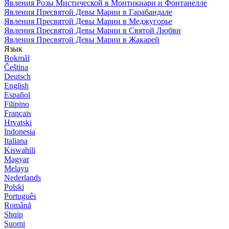
Явления Розы Мистической в Монтикиари и Фонтанелле
Явления Пресвятой Девы Марии в Гарабандале
Явления Пресвятой Девы Марии в Меджугорье
Явления Пресвятой Девы Марии в Святой Любви
Явления Пресвятой Девы Марии в Жакарей
Язык
Bokmål
Čeština
Deutsch
English
Español
Filipino
Français
Hrvatski
Indonesia
Italiana
Kiswahili
Magyar
Melayu
Nederlands
Polski
Português
Română
Shqip
Suomi