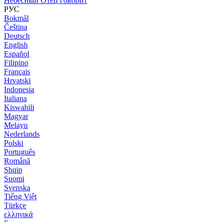
Небесный Отец говорит
РУС
Bokmål
Čeština
Deutsch
English
Español
Filipino
Français
Hrvatski
Indonesia
Italiana
Kiswahili
Magyar
Melayu
Nederlands
Polski
Português
Română
Shqip
Suomi
Svenska
Tiếng Việt
Türkçe
ελληνικά