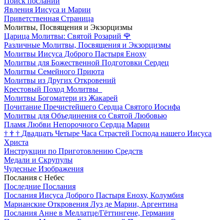
Поиск посланий
Явления Иисуса и Марии
Приветственная Страница
Молитвы, Посвящения и Экзорцизмы
Царица Молитвы: Святой Розарий
🌹
Различные Молитвы, Посвящения и Экзорцизмы
Молитвы Иисуса Доброго Пастыря Еноху
Молитвы для Божественной Подготовки Сердец
Молитвы Семейного Приюта
Молитвы из Других Откровений
Крестовый Поход Молитвы
Молитвы Богоматери из Жакарей
Почитание Пречистейшего Сердца Святого Иосифа
Молитвы для Объединения со Святой Любовью
Пламя Любви Непорочного Сердца Марии
†
†
†
Двадцать Четыре Часа Страстей Господа нашего Иисуса
Христа
Инструкции по Приготовлению Средств
Медали и Скрупулы
Чудесные Изображения
Послания с Небес
Последние Послания
Послания Иисуса Доброго Пастыря Еноху, Колумбия
Марианские Откровения Луз де Марии, Аргентина
Послания Анне в Меллатце/Гёттингене, Германия