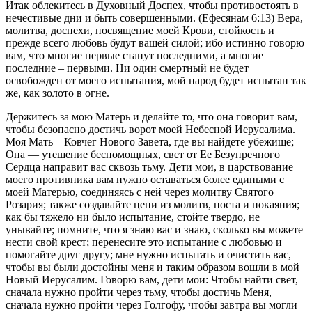
Итак облекитесь в Духовный Доспех, чтобы противостоять в
нечестивые дни и быть совершенными. (Ефесянам 6:13) Вера,
молитва, доспехи, посвящение моей Крови, стойкость и
прежде всего любовь будут вашей силой; ибо истинно говорю
вам, что многие первые станут последними, а многие
последние – первыми. Ни один смертный не будет
освобожден от моего испытания, мой народ будет испытан так
же, как золото в огне.
Держитесь за мою Матерь и делайте то, что она говорит вам,
чтобы безопасно достичь ворот моей Небесной Иерусалима.
Моя Мать – Ковчег Нового Завета, где вы найдете убежище;
Она — утешение беспомощных, свет от Ее Безупречного
Сердца направит вас сквозь тьму. Дети мои, в царствование
моего противника вам нужно оставаться более едиными с
моей Матерью, соединяясь с ней через молитву Святого
Розария; также создавайте цепи из молитв, поста и покаяния;
как бы тяжело ни было испытание, стойте твердо, не
унывайте; помните, что я знаю вас и знаю, сколько вы можете
нести свой крест; перенесите это испытание с любовью и
помогайте друг другу; мне нужно испытать и очистить вас,
чтобы вы были достойны меня и таким образом вошли в мой
Новый Иерусалим. Говорю вам, дети мои: Чтобы найти свет,
сначала нужно пройти через тьму, чтобы достичь Меня,
сначала нужно пройти через Голгофу, чтобы завтра вы могли