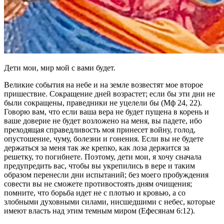
Дети мои, мир мой с вами будет.
Великие события на небе и на земле возвестят мое второе
пришествие. Сокращение дней возрастет; если бы эти дни не
были сокращены, праведники не уцелели бы (Мф 24, 22).
Говорю вам, что если ваша вера не будет пущена в корень и
ваше доверие не будет возложено на меня, вы падете, ибо
преходящая справедливость моя принесет войну, голод,
опустошение, чуму, болезни и гонения. Если вы не будете
держаться за меня так же крепко, как лоза держится за
решетку, то погибнете. Поэтому, дети мои, я хочу сначала
предупредить вас, чтобы вы укрепились в вере и таким
образом перенесли дни испытаний; без моего пробуждения
совести вы не сможете противостоять дням очищения;
помните, что борьба идет не с плотью и кровью, а со
злобными духовными силами, нисшедшими с небес, которые
имеют власть над этим темным миром (Ефесянам 6:12).