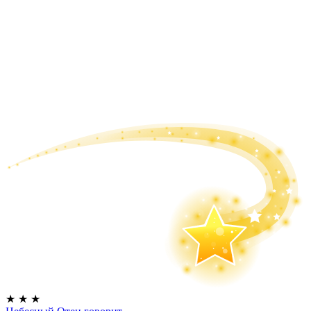
★
★
★