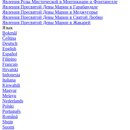
Явления Розы Мистической в Монтикиари и Фонтанелле
Явления Пресвятой Девы Марии в Гарабандале
Явления Пресвятой Девы Марии в Меджугорье
Явления Пресвятой Девы Марии в Святой Любви
Явления Пресвятой Девы Марии в Жакарей
Язык
Bokmål
Čeština
Deutsch
English
Español
Filipino
Français
Hrvatski
Indonesia
Italiana
Kiswahili
Magyar
Melayu
Nederlands
Polski
Português
Română
Shqip
Suomi