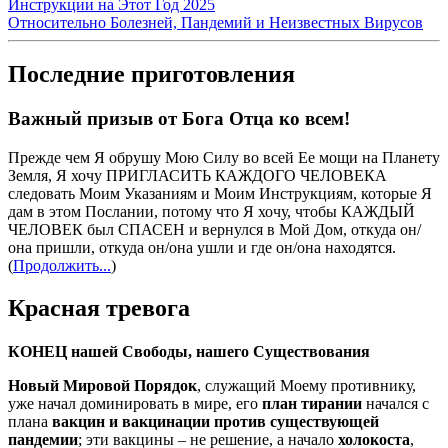
Инструкции на Этот Год 2025
Относительно Болезней, Пандемий и Неизвестных Вирусов
Последние приготовления
Важный призыв от Бога Отца ко всем!
Прежде чем Я обрушу Мою Силу во всей Ее мощи на Планету
Земля, Я хочу ПРИГЛАСИТЬ КАЖДОГО ЧЕЛОВЕКА
следовать Моим Указаниям и Моим Инструкциям, которые Я
дам в этом Послании, потому что Я хочу, чтобы КАЖДЫЙ
ЧЕЛОВЕК был СПАСЕН и вернулся в Мой Дом, откуда он/
она пришли, откуда он/она ушли и где он/она находятся.
(
Продолжить...
)
Красная тревога
КОНЕЦ нашей Свободы, нашего Существования
Новый Мировой Порядок
, служащий Моему противнику,
уже начал доминировать в мире, его
план тирании
начался с
плана
вакцин и вакцинации против существующей
пандемии
; эти вакцины – не решение, а начало
холокоста
,