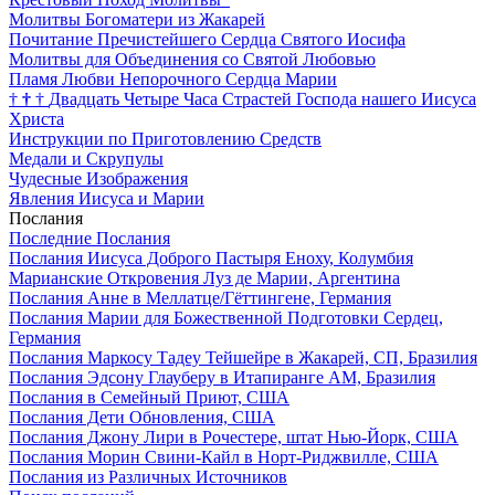
Молитвы Богоматери из Жакарей
Почитание Пречистейшего Сердца Святого Иосифа
Молитвы для Объединения со Святой Любовью
Пламя Любви Непорочного Сердца Марии
†
†
†
Двадцать Четыре Часа Страстей Господа нашего Иисуса
Христа
Инструкции по Приготовлению Средств
Медали и Скрупулы
Чудесные Изображения
Явления Иисуса и Марии
Послания
Последние Послания
Послания Иисуса Доброго Пастыря Еноху, Колумбия
Марианские Откровения Луз де Марии, Аргентина
Послания Анне в Меллатце/Гёттингене, Германия
Послания Марии для Божественной Подготовки Сердец,
Германия
Послания Маркосу Тадеу Тейшейре в Жакарей, СП, Бразилия
Послания Эдсону Глауберу в Итапиранге AM, Бразилия
Послания в Семейный Приют, США
Послания Дети Обновления, США
Послания Джону Лири в Рочестере, штат Нью-Йорк, США
Послания Морин Свини-Кайл в Норт-Риджвилле, США
Послания из Различных Источников