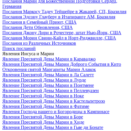
Послания Марии для Божественной Подготовки Сердец,
Германия
Послания Маркосу Тадеу Тейшейре в Жакарей, СП, Бразилия
Послания Эдсону Глауберу в Итапиранге AM, Бразилия
Послания в Семейный Приют, США
Послания Дети Обновления, США
Послания Джону Лири в Рочестере, штат Нью-Йорк, США
Послания Морин Свини-Кайл в Норт-Риджвилле, США
Послания из Различных Источников
Поиск посланий
Явления Иисуса и Марии
Явление Пресвятой Девы Марии в Караваджо
Явления Пресвятой Девы Марии Доброго События в Кито
Откровения святой Маргариты Марии Алакок
Явления Пресвятой Девы Марии в Ла Салетт
Явления Пресвятой Девы Марии в Лурде
Явление Пресвятой Девы Марии в Понтмене
Явления Пресвятой Девы Марии в Пеллевуазен
Явление Пресвятой Девы Марии в Ноке
Явления Пресвятой Девы Марии в Кастельпетрозо
Явления Пресвятой Девы Марии в Фатиме
Явления Господа нашего и Богородицы в Кампинасе
Явления Пресвятой Девы Марии в Боре
Явления Пресвятой Девы Марии в Хиде
Явления Пресвятой Девы Марии в Гьяе ди Бонате