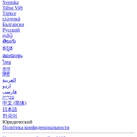
Svenska
Tiếng Việt
Türkçe
ελληνικά
Български
Русский
தமிழ்
తెలుగు
ಕನ್ನಡ
മലയാളം
ไทย
বাংলা
हिंदी
العربية
اردو
فارسی
עִברִית
中文 (简体)
日本語
한국어
Юридический
Политика конфиденциальности