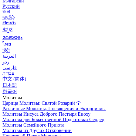
Български
Русский
বাংলা
বதமிழ்
తెలుగు
ಕನ್ನಡ
മലയാളം
ไทย
हिंदी
العربية
اردو
فارسی
עִברִית
中文 (简体)
日本語
한국어
Молитвы
Царица Молитвы: Святой Розарий
🌹
Различные Молитвы, Посвящения и Экзорцизмы
Молитвы Иисуса Доброго Пастыря Еноху
Молитвы для Божественной Подготовки Сердец
Молитвы Семейного Приюта
Молитвы из Других Откровений
Крестовый Поход Молитвы