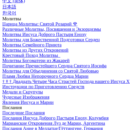
中文 (简体)
日本語
한국어
Молитвы
Царица Молитвы: Святой Розарий
🌹
Различные Молитвы, Посвящения и Экзорцизмы
Молитвы Иисуса Доброго Пастыря Еноху
Молитвы для Божественной Подготовки Сердец
Молитвы Семейного Приюта
Молитвы из Других Откровений
Крестовый Поход Молитвы
Молитвы Богоматери из Жакарей
Почитание Пречистейшего Сердца Святого Иосифа
Молитвы для Объединения со Святой Любовью
Пламя Любви Непорочного Сердца Марии
†
†
†
Двадцать Четыре Часа Страстей Господа нашего Иисуса Х
Инструкции по Приготовлению Средств
Медали и Скрупулы
Чудесные Изображения
Явления Иисуса и Марии
Послания
Последние Послания
Послания Иисуса Доброго Пастыря Еноху, Колумбия
Марианские Откровения Луз де Марии, Аргентина
Послания Анне в Меллатце/Гёттингене, Германия