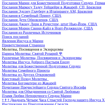
Послания Марии для Божественной Подготовки Сердец, Герма
Послания Маркосу Тадеу Тейшейре в Жакарей, СП, Бразилия
Послания Эдсону Глауберу в Итапиранге AM, Бразилия
Послания в Семейный Приют, США
Послания Дети Обновления, США
Послания Джону Лири в Рочестере, штат Нью-Йорк, США
Послания Морин Свини-Кайл в Норт-Риджвилле, США
Послания из Различных Источников
Поиск посланий
Явления Иисуса и Марии
Приветственная Страница
Молитвы, Посвящения и Экзорцизмы
Царица Молитвы: Святой Розарий
🌹
Различные Молитвы, Посвящения и Экзорцизмы
Молитвы Иисуса Доброго Пастыря Еноху
Молитвы для Божественной Подготовки Сердец
Молитвы Семейного Приюта
Молитвы из Других Откровений
Крестовый Поход Молитвы
Молитвы Богоматери из Жакарей
Почитание Пречистейшего Сердца Святого Иосифа
Молитвы для Объединения со Святой Любовью
Пламя Любви Непорочного Сердца Марии
†
†
†
Двадцать Четыре Часа Страстей Господа нашего Иисуса Х
Инструкции по Приготовлению Средств