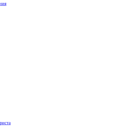
ния
риста