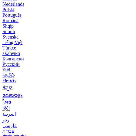
Nederlands
Polski
Português
Română
Shqip
Suomi
Svenska
Tiếng Việt
Türkçe
ελληνικά
Български
Русский
বাংলা
বதமிழ்
తెలుగు
ಕನ್ನಡ
മലയാളം
ไทย
हिंदी
العربية
اردو
فارسی
עִברִית