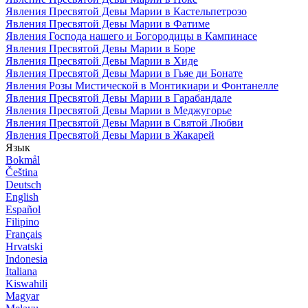
Явления Пресвятой Девы Марии в Кастельпетрозо
Явления Пресвятой Девы Марии в Фатиме
Явления Господа нашего и Богородицы в Кампинасе
Явления Пресвятой Девы Марии в Боре
Явления Пресвятой Девы Марии в Хиде
Явления Пресвятой Девы Марии в Гьяе ди Бонате
Явления Розы Мистической в Монтикиари и Фонтанелле
Явления Пресвятой Девы Марии в Гарабандале
Явления Пресвятой Девы Марии в Меджугорье
Явления Пресвятой Девы Марии в Святой Любви
Явления Пресвятой Девы Марии в Жакарей
Язык
Bokmål
Čeština
Deutsch
English
Español
Filipino
Français
Hrvatski
Indonesia
Italiana
Kiswahili
Magyar