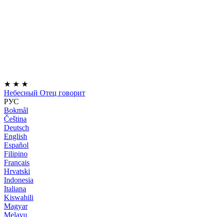
★
★
★
Небесный Отец говорит
РУС
Bokmål
Čeština
Deutsch
English
Español
Filipino
Français
Hrvatski
Indonesia
Italiana
Kiswahili
Magyar
Melayu