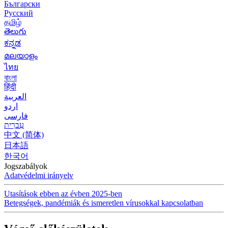
Български
Русский
தமிழ்
తెలుగు
ಕನ್ನಡ
മലയാളം
ไทย
বাংলা
हिंदी
العربية
اردو
فارسی
עִברִית
中文 (简体)
日本語
한국어
Jogszabályok
Adatvédelmi irányelv
Utasítások ebben az évben 2025-ben
Betegségek, pandémiák és ismeretlen vírusokkal kapcsolatban