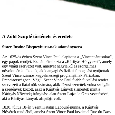
A Zöld Szuplé története és eredete
Sister Justine Bisqueyburu-nak adományozva
Az 1625-ös évben Szent Vince Paul alapította a „Vincentiánusokat”,
egy papok rendjét. Ezután létrehozta a „Kárityás Hölgyeket”, amely
egy világi szervezet volt, amelyet nagylelkű és szorgalmas
nővolontérok alkottak, akik anyagi és fizikai támogatást nyújtottak
Szent Vince számos kegyelmességi programjának Párizsban,
Franciaországban. Végül Szent Vince Paul újabb új vallási rendet
szervezett a fiatal nők számára, akik Jézust szerették volna szolgálni
a szegények között, azaz a Kárityás Lányok (ismertek mint a
Kárityás Nővérek) irányítása alatt Szent Lujza le Gras vezetésével,
aki a Kárityás Lányok alapítója volt.
1830. július 18-án Szent Katalin Labouré-nunna, a Kárityás
Nővérek rendjéből, amelyt Szent Vince Paul kezdte el Rue du Bac-