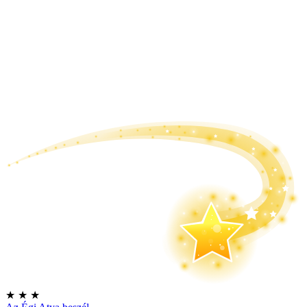
★
★
★