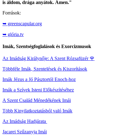
is áldom, drága anyátok. Ámen."
Források:
➥ greenscapular.org
➥ glória.tv
Imák, Szentségfoglalások és Exorcizmusok
Az Imádság Királynője: A Szent Rózsafüzér
🌹
Többféle Imák, Szentelések és Kiszorítások
Imák Jézus a Jó Pásztortól Enoch-hoz
Imák a Szívek Isteni Előkészítéséhez
A Szent Család Ménedékének Imái
Több Kinyilatkoztatásból való Imák
Az Imádság Hadjárata
Jacarei Szűzanyja Imái