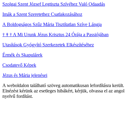
Szolgai Szent József Legtiszta Szívéhez Való Odaadás
Imák a Szent Szeretethez Csatlakozásához
A Boldogságos Szűz Mária Tisztítatlan Szíve Lángja
†
†
†
A Mi Urunk Jézus Krisztus 24 Órája a Passiójában
Utasítások Gyógyító Szerkezetek Elkészítéséhez
Érmék és Skapulárek
Csodatevő Képek
Jézus és Mária jelenései
A weboldalon található szöveg automatikusan lefordításra került.
Elnézést kérünk az esetleges hibákért, kérjük, olvassa el az angol
nyelvű fordítást.