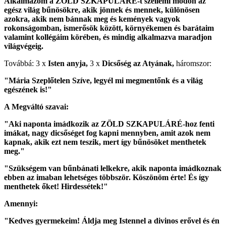
Alkalmazom a ZÖLD SZKAPULÁRÉ-t szellemi módon az
egész világ bűnösökre, akik jönnek és mennek, különösen
azokra, akik nem bánnak meg és kemények vagyok
rokonságomban, ismerősök között, környékemen és barátaim
valamint kollégáim körében, és mindig alkalmazva maradjon
világvégeig.
Továbbá: 3 x
Isten anyja,
3 x
Dicsőség az Atyának,
háromszor:
"Mária Szeplőtelen Szíve, legyél mi megmentőnk és a világ
egészének is!"
A Megváltó szavai:
"Aki naponta imádkozik az ZÖLD SZKAPULÁRÉ-hoz fenti
imákat, nagy dicsőséget fog kapni mennyben, amit azok nem
kapnak, akik ezt nem teszik, mert így bűnösöket menthetek
meg."
"Szükségem van bűnbánati lelkekre, akik naponta imádkoznak
ebben az imaban lehetséges többször. Köszönöm érte! És így
menthetek őket! Hirdessétek!"
Amennyi:
"Kedves gyermekeim! Áldja meg Istennel a divinos erővel és én