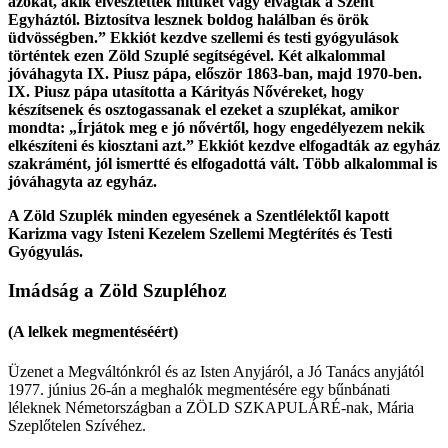
azokat, akik elvesztették hitüket vagy elvágtak a Szent
Egyháztól. Biztosítva lesznek boldog halálban és örök
üdvösségben.” Ekkiót kezdve szellemi és testi gyógyulások
történtek ezen Zöld Szuplé segítségével. Két alkalommal
jóváhagyta IX. Piusz pápa, először 1863-ban, majd 1970-ben.
IX. Piusz pápa utasította a Kárityás Nővéreket, hogy
készítsenek és osztogassanak el ezeket a szuplékat, amikor
mondta: „Írjátok meg e jó nővértől, hogy engedélyezem nekik
elkészíteni és kiosztani azt.” Ekkiót kezdve elfogadták az egyház
szakrámént, jól ismertté és elfogadottá vált. Több alkalommal is
jóváhagyta az egyház.
A Zöld Szuplék minden egyesének a Szentlélektől kapott
Karizma vagy Isteni Kezelem Szellemi Megtérítés és Testi
Gyógyulás.
Imádság a Zöld Szupléhoz
(A lelkek megmentéséért)
Üzenet a Megváltónkról és az Isten Anyjáról, a Jó Tanács anyjától
1977. június 26-án a meghalók megmentésére egy bűnbánati
léleknek Németországban a ZÖLD SZKAPULÁRÉ-nak, Mária
Szeplőtelen Szívéhez.