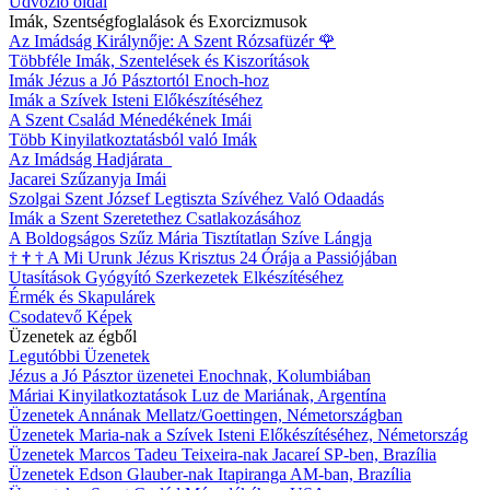
Üdvözlő oldal
Imák, Szentségfoglalások és Exorcizmusok
Az Imádság Királynője: A Szent Rózsafüzér
🌹
Többféle Imák, Szentelések és Kiszorítások
Imák Jézus a Jó Pásztortól Enoch-hoz
Imák a Szívek Isteni Előkészítéséhez
A Szent Család Ménedékének Imái
Több Kinyilatkoztatásból való Imák
Az Imádság Hadjárata
Jacarei Szűzanyja Imái
Szolgai Szent József Legtiszta Szívéhez Való Odaadás
Imák a Szent Szeretethez Csatlakozásához
A Boldogságos Szűz Mária Tisztítatlan Szíve Lángja
†
†
†
A Mi Urunk Jézus Krisztus 24 Órája a Passiójában
Utasítások Gyógyító Szerkezetek Elkészítéséhez
Érmék és Skapulárek
Csodatevő Képek
Üzenetek az égből
Legutóbbi Üzenetek
Jézus a Jó Pásztor üzenetei Enochnak, Kolumbiában
Máriai Kinyilatkoztatások Luz de Mariának, Argentína
Üzenetek Annának Mellatz/Goettingen, Németországban
Üzenetek Maria-nak a Szívek Isteni Előkészítéséhez, Németország
Üzenetek Marcos Tadeu Teixeira-nak Jacareí SP-ben, Brazília
Üzenetek Edson Glauber-nak Itapiranga AM-ban, Brazília