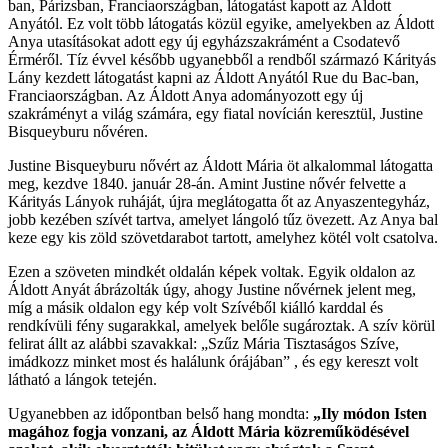
ban, Párizsban, Franciaországban, látogatást kapott az Áldott
Anyától. Ez volt több látogatás közül egyike, amelyekben az Áldott
Anya utasításokat adott egy új egyházszakrámént a Csodatevő
Érméről. Tíz évvel később ugyanebből a rendből származó Kárityás
Lány kezdett látogatást kapni az Áldott Anyától Rue du Bac-ban,
Franciaországban. Az Áldott Anya adományozott egy új
szakráményt a világ számára, egy fiatal novícián keresztül, Justine
Bisqueyburu nővéren.
Justine Bisqueyburu nővért az Áldott Mária öt alkalommal látogatta
meg, kezdve 1840. január 28-án. Amint Justine nővér felvette a
Kárityás Lányok ruháját, újra meglátogatta őt az Anyaszentegyház,
jobb kezében szívét tartva, amelyet lángoló tűz övezett. Az Anya bal
keze egy kis zöld szövetdarabot tartott, amelyhez kötél volt csatolva.
Ezen a szöveten mindkét oldalán képek voltak. Egyik oldalon az
Áldott Anyát ábrázolták úgy, ahogy Justine nővérnek jelent meg,
míg a másik oldalon egy kép volt Szívéből kiálló karddal és
rendkívüli fény sugarakkal, amelyek belőle sugároztak. A szív körül
felirat állt az alábbi szavakkal:
„Szűz Mária Tisztaságos Szíve,
imádkozz minket most és halálunk órájában”
, és egy kereszt volt
látható a lángok tetején.
Ugyanebben az időpontban belső hang mondta:
„Ily módon Isten
magához fogja vonzani, az Áldott Mária közreműködésével