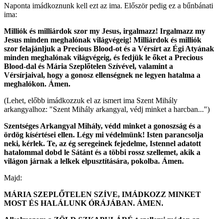
Naponta imádkoznunk kell ezt az ima. Először pedig ez a bűnbánati
ima:
Milliók és milliárdok szor my Jesus, irgalmazz! Irgalmazz my
Jesus minden meghalónak világvégeig! Milliárdok és milliók
szor felajánljuk a Precious Blood-ot és a Vérsírt az Égi Atyának
minden meghalónak világvégeig, és fedjük le őket a Precious
Blood-dal és Mária Szeplőtelen Szívével, valamint a
Vérsírjaival, hogy a gonosz ellenségnek ne legyen hatalma a
meghalókon. Ámen.
(Lehet, előbb imádkozzuk el az ismert ima Szent Mihály
arkangyalhoz: "Szent Mihály arkangyal, védj minket a harcban...")
Szentséges Arkangyal Mihály, védd minket a gonoszság és a
ördög kísértései ellen. Légy mi védelmünk! Isten parancsolja
neki, kérlek. Te, az ég seregeinek fejedelme, Istennel adatott
hatalommal dobd le Sátánt és a többi rossz szellemet, akik a
világon járnak a lelkek elpusztítására, pokolba. Ámen.
Majd:
MÁRIA SZEPLŐTELEN SZÍVE, IMÁDKOZZ MINKET
MOST ÉS HALÁLUNK ÓRÁJÁBAN. ÁMEN.