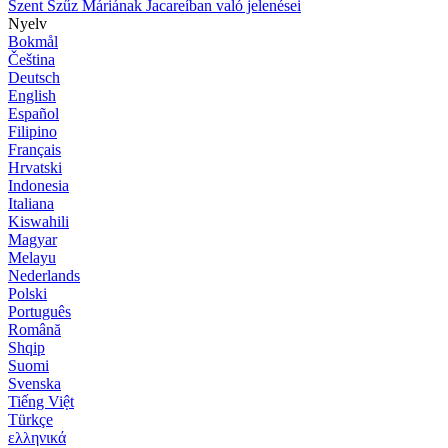
Szent Szűz Máriának Jacareíban való jelenései
Nyelv
Bokmål
Čeština
Deutsch
English
Español
Filipino
Français
Hrvatski
Indonesia
Italiana
Kiswahili
Magyar
Melayu
Nederlands
Polski
Português
Română
Shqip
Suomi
Svenska
Tiếng Việt
Türkçe
ελληνικά