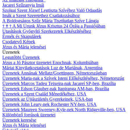
Jacarei Szűzanyja Imái
Szolgai Szent József Legtiszta Szívéhez Való Odaadás
Imák a Szent Szeretethez Csatlakozásához
A Boldogságos Szűz Mária Tisztítatlan Szíve Lángja
†
†
†
A Mi Urunk Jézus Krisztus 24 Órája a Passiójában
Utasítások Gyógyító Szerkezetek Elkészítéséhez
Érmék és Skapulárek
Csodatevő Képek
Jézus és Mária jelenései
Üzenetek
Legutóbbi Üzenetek
Jézus a Jó Pásztor üzenetei Enochnak, Kolumbiában
Máriai Kinyilatkoztatások Luz de Mariának, Argentína
Üzenetek Annának Mellatz/Goettingen, Németországban
Üzenetek Maria-nak a Szívek Isteni Előkészítéséhez, Németország
Üzenetek Marcos Tadeu Teixeira-nak Jacareí SP-ben, Brazília
Üzenetek Edson Glauber-nak Itapiranga AM-ban, Brazília
Üzenetek a Szent Család Ménedékéhez, USA
Üzenetek az Újjászületés Gyerekeinek, USA-ban
Üzenetek John Leary-nek Rochester NY-ben, USA
Üzenetek Maureen Sweeney-Kyle-nek North Ridgeville-ben, USA
Különböző források üzenetei
Üzenetek keresése
Jézus és Mária jelenései