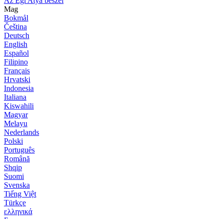
Az Égi Atya beszél
Mag
Bokmål
Čeština
Deutsch
English
Español
Filipino
Français
Hrvatski
Indonesia
Italiana
Kiswahili
Magyar
Melayu
Nederlands
Polski
Português
Română
Shqip
Suomi
Svenska
Tiếng Việt
Türkçe
ελληνικά