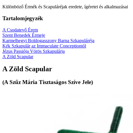
Különböző Érmék és Scapuláréjak eredete, ígéretei és alkalmazásai
Tartalomjegyzék
A Csodatevő Érem
Szent Benedek Érmeje
Karmelhegyi Boldogasszony Barna Szkapuláréja
Kék Szkapulár az Immaculate Conceptiontól
Jézus Passiója Vörös Szkapulárja
A Zöld Scapular
A Zöld Scapular
(A Szűz Mária Tisztaságos Szíve Jele)