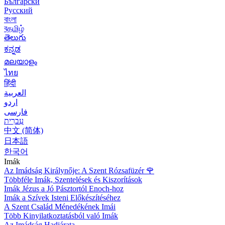
Български
Русский
বাংলা
বதமிழ்
తెలుగు
ಕನ್ನಡ
മലയാളം
ไทย
हिंदी
العربية
اردو
فارسی
עִברִית
中文 (简体)
日本語
한국어
Imák
Az Imádság Királynője: A Szent Rózsafüzér
🌹
Többféle Imák, Szentelések és Kiszorítások
Imák Jézus a Jó Pásztortól Enoch-hoz
Imák a Szívek Isteni Előkészítéséhez
A Szent Család Ménedékének Imái
Több Kinyilatkoztatásból való Imák
Az Imádság Hadjárata