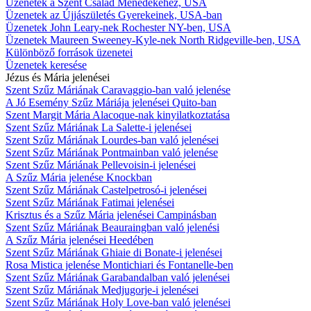
Üzenetek a Szent Család Ménedékéhez, USA
Üzenetek az Újjászületés Gyerekeinek, USA-ban
Üzenetek John Leary-nek Rochester NY-ben, USA
Üzenetek Maureen Sweeney-Kyle-nek North Ridgeville-ben, USA
Különböző források üzenetei
Üzenetek keresése
Jézus és Mária jelenései
Szent Szűz Máriának Caravaggio-ban való jelenése
A Jó Esemény Szűz Máriája jelenései Quito-ban
Szent Margit Mária Alacoque-nak kinyilatkoztatása
Szent Szűz Máriának La Salette-i jelenései
Szent Szűz Máriának Lourdes-ban való jelenései
Szent Szűz Máriának Pontmainban való jelenése
Szent Szűz Máriának Pellevoisin-i jelenései
A Szűz Mária jelenése Knockban
Szent Szűz Máriának Castelpetrosó-i jelenései
Szent Szűz Máriának Fatimai jelenései
Krisztus és a Szűz Mária jelenései Campinásban
Szent Szűz Máriának Beauraingban való jelenési
A Szűz Mária jelenései Heedében
Szent Szűz Máriának Ghiaie di Bonate-i jelenései
Rosa Mistica jelenése Montichiari és Fontanelle-ben
Szent Szűz Máriának Garabandalban való jelenései
Szent Szűz Máriának Medjugorje-i jelenései
Szent Szűz Máriának Holy Love-ban való jelenései