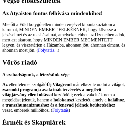
Végső előkészületek
Az Atyaisten fontos felhívása mindenkihez!
Mielőtt a Föld bolygó ellen minden erejével kibontakoztatom a
karomat, MINDEN EMBERT FELKÉRNÉK, hogy kövesse a
jelzéseimet és az utasításaimat, amelyeket ebben az Üzenetben adok,
mert azt akarom, hogy MINDEN EMBER MEGMENTETT
legyen, és visszatérjen a Házamba, ahonnan jött, ahonnan elment, és
ahonnan most jön.
(
Folytatás...
)
Vörös riadó
A szabadságunk, a létezésünk vége
Az
ellenfelemet szolgáló
Új Világrend
már elkezdte uralni a világot,
zsarnoki programja
a
vakcinák
tervével
és a meglévő
világjárvány elleni oltással
kezdődött; ezek a vakcinák nem a
megoldást jelentik, hanem a
holokauszt
kezdetét, amely a
halálhoz
,
a
transzhumanizmushoz
és
a fenevad jelének beültetéséhez
vezet, emberek millióihoz. (
Folytatás
)
Érmék és Skapulárek