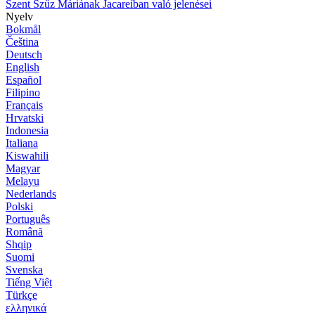
Szent Szűz Máriának Jacareíban való jelenései
Nyelv
Bokmål
Čeština
Deutsch
English
Español
Filipino
Français
Hrvatski
Indonesia
Italiana
Kiswahili
Magyar
Melayu
Nederlands
Polski
Português
Română
Shqip
Suomi
Svenska
Tiếng Việt
Türkçe
ελληνικά