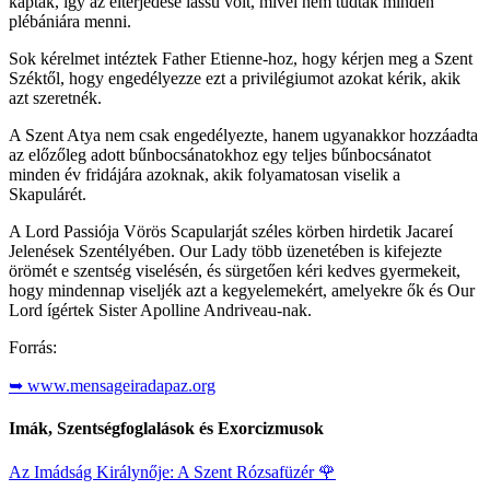
kapták, így az elterjedése lassú volt, mivel nem tudtak minden
plébániára menni.
Sok kérelmet intéztek Father Etienne-hoz, hogy kérjen meg a Szent
Széktől, hogy engedélyezze ezt a privilégiumot azokat kérik, akik
azt szeretnék.
A Szent Atya nem csak engedélyezte, hanem ugyanakkor hozzáadta
az előzőleg adott bűnbocsánatokhoz egy teljes bűnbocsánatot
minden év fridájára azoknak, akik folyamatosan viselik a
Skapulárét.
A Lord Passiója Vörös Scapularját széles körben hirdetik Jacareí
Jelenések Szentélyében. Our Lady több üzenetében is kifejezte
örömét e szentség viselésén, és sürgetően kéri kedves gyermekeit,
hogy mindennap viseljék azt a kegyelemekért, amelyekre ők és Our
Lord ígértek Sister Apolline Andriveau-nak.
Forrás:
➥ www.mensageiradapaz.org
Imák, Szentségfoglalások és Exorcizmusok
Az Imádság Királynője: A Szent Rózsafüzér
🌹