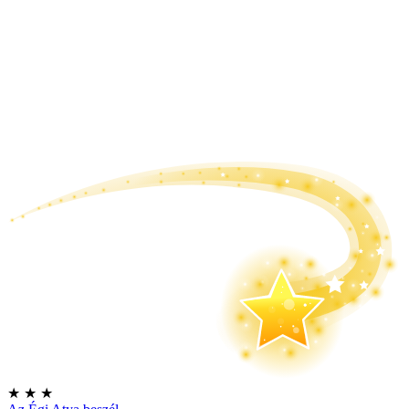
★
★
★