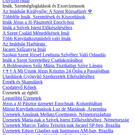
Üdvözlő oldal
Imák, Szentségfoglalások és Exorcizmusok
Az Imádság Királynője: A Szent Rózsafüzér
🌹
Többféle Imák, Szentelések és Kiszorítások
Imák Jézus a Jó Pásztortól Enoch-hoz
Imák a Szívek Isteni Előkészítéséhez
A Szent Család Ménedékének Imái
Több Kinyilatkoztatásból való Imák
Az Imádság Hadjárata
Jacarei Szűzanyja Imái
Szolgai Szent József Legtiszta Szívéhez Való Odaadás
Imák a Szent Szeretethez Csatlakozásához
A Boldogságos Szűz Mária Tisztítatlan Szíve Lángja
†
†
†
A Mi Urunk Jézus Krisztus 24 Órája a Passiójában
Utasítások Gyógyító Szerkezetek Elkészítéséhez
Érmék és Skapulárek
Csodatevő Képek
Üzenetek az égből
Legutóbbi Üzenetek
Jézus a Jó Pásztor üzenetei Enochnak, Kolumbiában
Máriai Kinyilatkoztatások Luz de Mariának, Argentína
Üzenetek Annának Mellatz/Goettingen, Németországban
Üzenetek Maria-nak a Szívek Isteni Előkészítéséhez, Németország
Üzenetek Marcos Tadeu Teixeira-nak Jacareí SP-ben, Brazília
Üzenetek Edson Glauber-nak Itapiranga AM-ban, Brazília