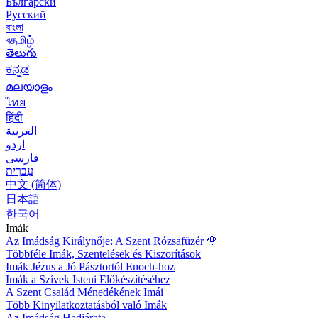
Български
Русский
বাংলা
বதமிழ்
తెలుగు
ಕನ್ನಡ
മലയാളം
ไทย
हिंदी
العربية
اردو
فارسی
עִברִית
中文 (简体)
日本語
한국어
Imák
Az Imádság Királynője: A Szent Rózsafüzér
🌹
Többféle Imák, Szentelések és Kiszorítások
Imák Jézus a Jó Pásztortól Enoch-hoz
Imák a Szívek Isteni Előkészítéséhez
A Szent Család Ménedékének Imái
Több Kinyilatkoztatásból való Imák
Az Imádság Hadjárata