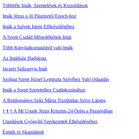
Többféle Imák, Szentelések és Kiszorítások
Imák Jézus a Jó Pásztortól Enoch-hoz
Imák a Szívek Isteni Előkészítéséhez
A Szent Család Ménedékének Imái
Több Kinyilatkoztatásból való Imák
Az Imádság Hadjárata
Jacarei Szűzanyja Imái
Szolgai Szent József Legtiszta Szívéhez Való Odaadás
Imák a Szent Szeretethez Csatlakozásához
A Boldogságos Szűz Mária Tisztítatlan Szíve Lángja
†
†
†
A Mi Urunk Jézus Krisztus 24 Órája a Passiójában
Utasítások Gyógyító Szerkezetek Elkészítéséhez
Érmék és Skapulárek