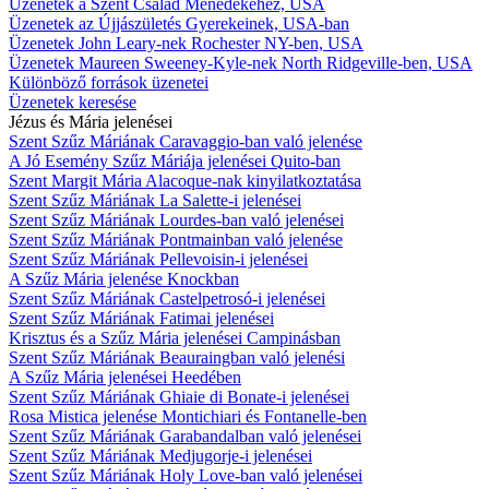
Üzenetek a Szent Család Ménedékéhez, USA
Üzenetek az Újjászületés Gyerekeinek, USA-ban
Üzenetek John Leary-nek Rochester NY-ben, USA
Üzenetek Maureen Sweeney-Kyle-nek North Ridgeville-ben, USA
Különböző források üzenetei
Üzenetek keresése
Jézus és Mária jelenései
Szent Szűz Máriának Caravaggio-ban való jelenése
A Jó Esemény Szűz Máriája jelenései Quito-ban
Szent Margit Mária Alacoque-nak kinyilatkoztatása
Szent Szűz Máriának La Salette-i jelenései
Szent Szűz Máriának Lourdes-ban való jelenései
Szent Szűz Máriának Pontmainban való jelenése
Szent Szűz Máriának Pellevoisin-i jelenései
A Szűz Mária jelenése Knockban
Szent Szűz Máriának Castelpetrosó-i jelenései
Szent Szűz Máriának Fatimai jelenései
Krisztus és a Szűz Mária jelenései Campinásban
Szent Szűz Máriának Beauraingban való jelenési
A Szűz Mária jelenései Heedében
Szent Szűz Máriának Ghiaie di Bonate-i jelenései
Rosa Mistica jelenése Montichiari és Fontanelle-ben
Szent Szűz Máriának Garabandalban való jelenései
Szent Szűz Máriának Medjugorje-i jelenései
Szent Szűz Máriának Holy Love-ban való jelenései