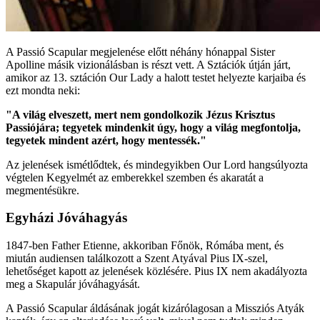
A Passió Scapular megjelenése előtt néhány hónappal Sister
Apolline másik vizionálásban is részt vett. A Sztációk útján járt,
amikor az 13. sztáción Our Lady a halott testet helyezte karjaiba és
ezt mondta neki:
"A világ elveszett, mert nem gondolkozik Jézus Krisztus
Passiójára; tegyetek mindenkit úgy, hogy a világ megfontolja,
tegyetek mindent azért, hogy mentessék."
Az jelenések ismétlődtek, és mindegyikben Our Lord hangsúlyozta
végtelen Kegyelmét az emberekkel szemben és akaratát a
megmentésükre.
Egyházi Jóváhagyás
1847-ben Father Etienne, akkoriban Főnök, Rómába ment, és
miután audiensen találkozott a Szent Atyával Pius IX-szel,
lehetőséget kapott az jelenések közlésére. Pius IX nem akadályozta
meg a Skapulár jóváhagyását.
A Passió Scapular áldásának jogát kizárólagosan a Missziós Atyák