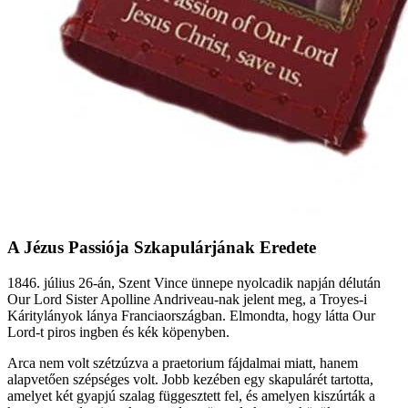
A Jézus Passiója Szkapulárjának Eredete
1846. július 26-án, Szent Vince ünnepe nyolcadik napján délután
Our Lord Sister Apolline Andriveau-nak jelent meg, a Troyes-i
Káritylányok lánya Franciaországban. Elmondta, hogy látta Our
Lord-t piros ingben és kék köpenyben.
Arca nem volt szétzúzva a praetorium fájdalmai miatt, hanem
alapvetően szépséges volt. Jobb kezében egy skapulárét tartotta,
amelyet két gyapjú szalag függesztett fel, és amelyen kiszúrták a