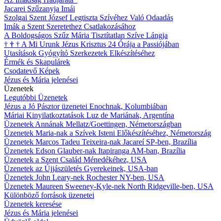
Jacarei Szűzanyja Imái
Szolgai Szent József Legtiszta Szívéhez Való Odaadás
Imák a Szent Szeretethez Csatlakozásához
A Boldogságos Szűz Mária Tisztítatlan Szíve Lángja
†
†
†
A Mi Urunk Jézus Krisztus 24 Órája a Passiójában
Utasítások Gyógyító Szerkezetek Elkészítéséhez
Érmék és Skapulárek
Csodatevő Képek
Jézus és Mária jelenései
Üzenetek
Legutóbbi Üzenetek
Jézus a Jó Pásztor üzenetei Enochnak, Kolumbiában
Máriai Kinyilatkoztatások Luz de Mariának, Argentína
Üzenetek Annának Mellatz/Goettingen, Németországban
Üzenetek Maria-nak a Szívek Isteni Előkészítéséhez, Németország
Üzenetek Marcos Tadeu Teixeira-nak Jacareí SP-ben, Brazília
Üzenetek Edson Glauber-nak Itapiranga AM-ban, Brazília
Üzenetek a Szent Család Ménedékéhez, USA
Üzenetek az Újjászületés Gyerekeinek, USA-ban
Üzenetek John Leary-nek Rochester NY-ben, USA
Üzenetek Maureen Sweeney-Kyle-nek North Ridgeville-ben, USA
Különböző források üzenetei
Üzenetek keresése
Jézus és Mária jelenései