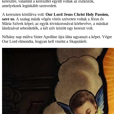
keresztre, valamint a kereszttel együtt voltak az eszközök,
amelyeknek leginkább szenvedett.
A kereszten körülírva volt:
Our Lord Jesus Christ Holy Passion,
save us
. A szalag másik végén vörös szöveten voltak a Jézus és
Mária Szívek képei; az egyik töviskoronával körbevéve, a másikat
lándzsával sebesítették, a két szív között egy kereszt volt.
Néhány nap múlva Sister Apolline újra látta ugyanazt a képet. Végre
Our Lord elmondta, hogyan kell viselni a Skapulárét.