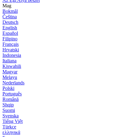
Az Égi Atya beszél
Mag
Bokmål
Čeština
Deutsch
English
Español
Filipino
Français
Hrvatski
Indonesia
Italiana
Kiswahili
Magyar
Melayu
Nederlands
Polski
Português
Română
Shqip
Suomi
Svenska
Tiếng Việt
Türkçe
ελληνικά