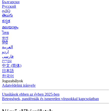
Български
Русский
தமிழ்
తెలుగు
ಕನ್ನಡ
മലയാളം
ไทย
বাংলা
हिंदी
العربية
اردو
فارسی
עִברִית
中文 (简体)
日本語
한국어
Jogszabályok
Adatvédelmi irányelv
Utasítások ebben az évben 2025-ben
Betegségek, pandémiák és ismeretlen vírusokkal kapcsolatban