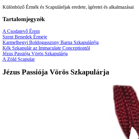
Különböző Érmék és Scapuláréjak eredete, ígéretei és alkalmazásai
Tartalomjegyzék
A Csodatevő Érem
Szent Benedek Érmeje
Karmelhegyi Boldogasszony Barna Szkapuláréja
Kék Szkapulár az Immaculate Conceptiontól
Jézus Passiója Vörös Szkapulárja
A Zöld Scapular
Jézus Passiója Vörös Szkapulárja