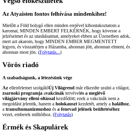
Végső előkészületek
Az Atyaisten fontos felhívása mindenkihez!
Mielőtt a Föld bolygó ellen minden erejével kibontakoztatom a
karomat, MINDEN EMBERT FELKÉRNÉK, hogy kövesse a
jelzéseimet és az utasításaimat, amelyeket ebben az Üzenetben adok,
mert azt akarom, hogy MINDEN EMBER MEGMENTETT
legyen, és visszatérjen a Házamba, ahonnan jött, ahonnan elment, és
ahonnan most jön.
(
Folytatás...
)
Vörös riadó
A szabadságunk, a létezésünk vége
Az
ellenfelemet szolgáló
Új Világrend
már elkezdte uralni a világot,
zsarnoki programja
a
vakcinák
tervével
és a meglévő
világjárvány elleni oltással
kezdődött; ezek a vakcinák nem a
megoldást jelentik, hanem a
holokauszt
kezdetét, amely a
halálhoz
,
a
transzhumanizmushoz
és
a fenevad jelének beültetéséhez
vezet, emberek millióihoz. (
Folytatás
)
Érmék és Skapulárek