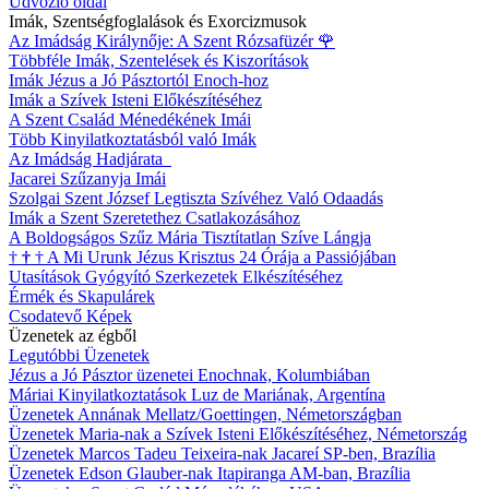
Üdvözlő oldal
Imák, Szentségfoglalások és Exorcizmusok
Az Imádság Királynője: A Szent Rózsafüzér
🌹
Többféle Imák, Szentelések és Kiszorítások
Imák Jézus a Jó Pásztortól Enoch-hoz
Imák a Szívek Isteni Előkészítéséhez
A Szent Család Ménedékének Imái
Több Kinyilatkoztatásból való Imák
Az Imádság Hadjárata
Jacarei Szűzanyja Imái
Szolgai Szent József Legtiszta Szívéhez Való Odaadás
Imák a Szent Szeretethez Csatlakozásához
A Boldogságos Szűz Mária Tisztítatlan Szíve Lángja
†
†
†
A Mi Urunk Jézus Krisztus 24 Órája a Passiójában
Utasítások Gyógyító Szerkezetek Elkészítéséhez
Érmék és Skapulárek
Csodatevő Képek
Üzenetek az égből
Legutóbbi Üzenetek
Jézus a Jó Pásztor üzenetei Enochnak, Kolumbiában
Máriai Kinyilatkoztatások Luz de Mariának, Argentína
Üzenetek Annának Mellatz/Goettingen, Németországban
Üzenetek Maria-nak a Szívek Isteni Előkészítéséhez, Németország
Üzenetek Marcos Tadeu Teixeira-nak Jacareí SP-ben, Brazília
Üzenetek Edson Glauber-nak Itapiranga AM-ban, Brazília