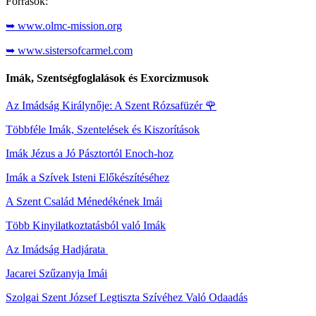
Források:
➥ www.olmc-mission.org
➥ www.sistersofcarmel.com
Imák, Szentségfoglalások és Exorcizmusok
Az Imádság Királynője: A Szent Rózsafüzér
🌹
Többféle Imák, Szentelések és Kiszorítások
Imák Jézus a Jó Pásztortól Enoch-hoz
Imák a Szívek Isteni Előkészítéséhez
A Szent Család Ménedékének Imái
Több Kinyilatkoztatásból való Imák
Az Imádság Hadjárata
Jacarei Szűzanyja Imái
Szolgai Szent József Legtiszta Szívéhez Való Odaadás