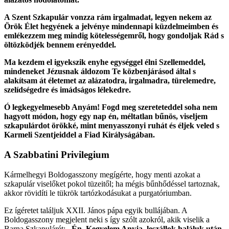
A Szent Szkapulár vonzza rám irgalmadat, legyen nekem az
Örök Élet hegyének a jelvénye mindennapi küzdelmeimben és
emlékezzem meg mindig kötelességemről, hogy gondoljak Rád s
öltözködjék bennem erényeddel.
Ma kezdem el igyekszik enyhe egységgel élni Szellemeddel,
mindeneket Jézusnak áldozom Te közbenjárásod által s
alakítsam át életemet az alázatodra, irgalmadra, türelemedre,
szelídségedre és imádságos lélekedre.
Ó legkegyelmesebb Anyám! Fogd meg szereteteddel soha nem
hagyott módon, hogy egy nap én, méltatlan bűnös, viseljem
szkapulárdot örökké, mint menyasszonyi ruhát és éljek veled s
Karmeli Szentjeiddel a Fiad Királyságában.
A Szabbatini Privilegium
Kármelhegyi Boldogasszony megígérte, hogy menti azokat a
szkapulár viselőket pokol tüzeitől; ha mégis bűnhődéssel tartoznak,
akkor rövidíti le tükrök tartózkodásukat a purgatóriumban.
Ez ígéretet találjuk XXII. János pápa egyik bullájában. A
Boldogasszony megjelent neki s így szólt azokról, akik viselik a
Barna Szkapulárét:
„Én, Kegyelem Anyja, leszállok haláluk után