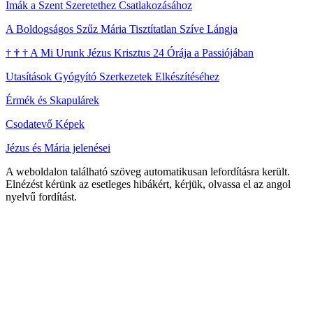
Imák a Szent Szeretethez Csatlakozásához
A Boldogságos Szűz Mária Tisztítatlan Szíve Lángja
†
†
†
A Mi Urunk Jézus Krisztus 24 Órája a Passiójában
Utasítások Gyógyító Szerkezetek Elkészítéséhez
Érmék és Skapulárek
Csodatevő Képek
Jézus és Mária jelenései
A weboldalon található szöveg automatikusan lefordításra került.
Elnézést kérünk az esetleges hibákért, kérjük, olvassa el az angol
nyelvű fordítást.