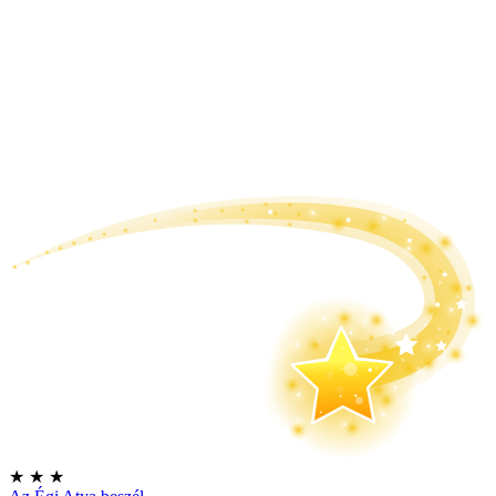
★
★
★