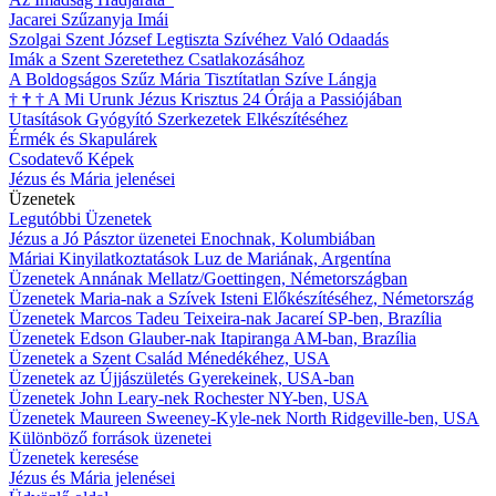
Jacarei Szűzanyja Imái
Szolgai Szent József Legtiszta Szívéhez Való Odaadás
Imák a Szent Szeretethez Csatlakozásához
A Boldogságos Szűz Mária Tisztítatlan Szíve Lángja
†
†
†
A Mi Urunk Jézus Krisztus 24 Órája a Passiójában
Utasítások Gyógyító Szerkezetek Elkészítéséhez
Érmék és Skapulárek
Csodatevő Képek
Jézus és Mária jelenései
Üzenetek
Legutóbbi Üzenetek
Jézus a Jó Pásztor üzenetei Enochnak, Kolumbiában
Máriai Kinyilatkoztatások Luz de Mariának, Argentína
Üzenetek Annának Mellatz/Goettingen, Németországban
Üzenetek Maria-nak a Szívek Isteni Előkészítéséhez, Németország
Üzenetek Marcos Tadeu Teixeira-nak Jacareí SP-ben, Brazília
Üzenetek Edson Glauber-nak Itapiranga AM-ban, Brazília
Üzenetek a Szent Család Ménedékéhez, USA
Üzenetek az Újjászületés Gyerekeinek, USA-ban
Üzenetek John Leary-nek Rochester NY-ben, USA
Üzenetek Maureen Sweeney-Kyle-nek North Ridgeville-ben, USA
Különböző források üzenetei
Üzenetek keresése
Jézus és Mária jelenései