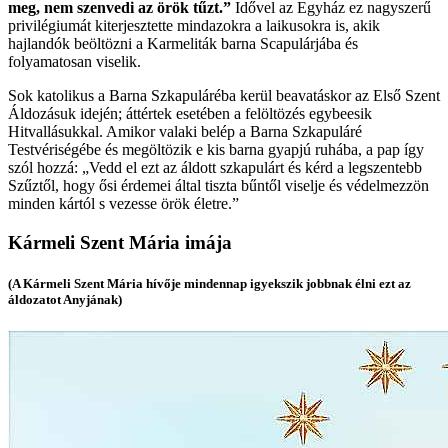
meg, nem szenvedi az örök tűzt.”
Idővel az Egyház ez nagyszerű
privilégiumát kiterjesztette mindazokra a laikusokra is, akik
hajlandók beöltözni a Karmeliták barna Scapulárjába és
folyamatosan viselik.
Sok katolikus a Barna Szkapuláréba kerül beavatáskor az Első Szent
Áldozásuk idején; áttértek esetében a felöltözés egybeesik
Hitvallásukkal. Amikor valaki belép a Barna Szkapuláré
Testvériségébe és megöltözik e kis barna gyapjú ruhába, a pap így
szól hozzá: „Vedd el ezt az áldott szkapulárt és kérd a legszentebb
Szűztől, hogy ősi érdemei által tiszta bűntől viselje és védelmezzön
minden kártól s vezesse örök életre.”
Kármeli Szent Mária imája
(A Kármeli Szent Mária hívője mindennap igyekszik jobbnak élni ezt az
áldozatot Anyjának)