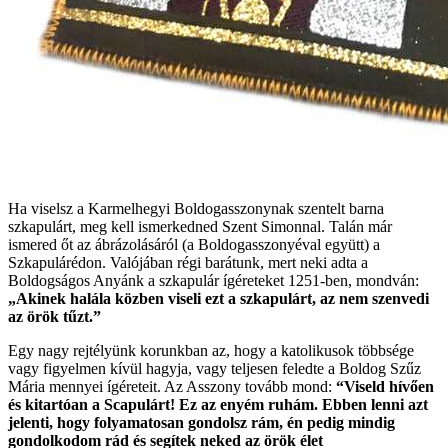
Ha viselsz a Karmelhegyi Boldogasszonynak szentelt barna
szkapulárt, meg kell ismerkedned Szent Simonnal. Talán már
ismered őt az ábrázolásáról (a Boldogasszonyéval együtt) a
Szkapulárédon. Valójában régi barátunk, mert neki adta a
Boldogságos Anyánk a szkapulár ígéreteket 1251-ben, mondván:
„Akinek halála közben viseli ezt a szkapulárt, az nem szenvedi
az örök tűzt.”
Egy nagy rejtélyünk korunkban az, hogy a katolikusok többsége
vagy figyelmen kívül hagyja, vagy teljesen feledte a Boldog Szűz
Mária mennyei ígéreteit. Az Asszony tovább mond:
“Viseld hívően
és kitartóan a Scapulárt! Ez az enyém ruhám. Ebben lenni azt
jelenti, hogy folyamatosan gondolsz rám, én pedig mindig
gondolkodom rád és segítek neked az örök élet