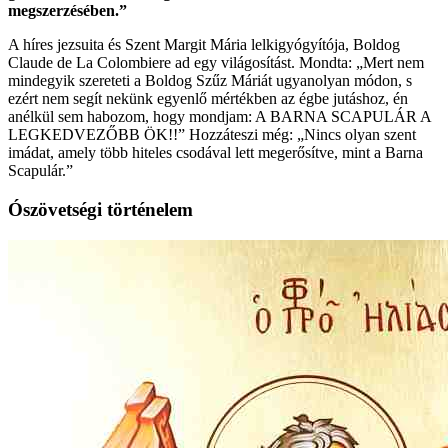
megszerzésében.”
A híres jezsuita és Szent Margit Mária lelkigyógyítója, Boldog
Claude de La Colombiere ad egy világosítást. Mondta: „Mert nem
mindegyik szereteti a Boldog Szűz Máriát ugyanolyan módon, s
ezért nem segít nekünk egyenlő mértékben az égbe jutáshoz, én
anélkül sem habozom, hogy mondjam: A BARNA SCAPULÁR A
LEGKEDVEZŐBB ÖK!!” Hozzáteszi még: „Nincs olyan szent
imádat, amely több hiteles csodával lett megerősítve, mint a Barna
Scapulár.”
Ószövetségi történelem