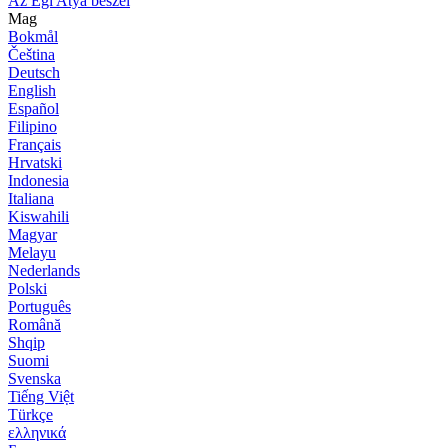
Az Égi Atya beszél
Mag
Bokmål
Čeština
Deutsch
English
Español
Filipino
Français
Hrvatski
Indonesia
Italiana
Kiswahili
Magyar
Melayu
Nederlands
Polski
Português
Română
Shqip
Suomi
Svenska
Tiếng Việt
Türkçe
ελληνικά