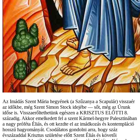
Az Imádás Szent Mária hegyének (a Szűzanya a Scapulár) visszaér
az időkbe, még Szent Simon Stock idejébe — sőt, még az Úrunk
időse is. Visszaerőltethetünk egészen a KRISZTUS ELŐTTI 8.
századig. Akkor emelkedett fel a szent Kármel-hegyre Palesztinában
a nagy próféta Éliás, és ott kezdte el az imádkozás és kontempláció
hosszú hagyományát. Csodálatos gondolni arra, hogy száz
évszázaddal Krisztus születése előtt Szent Éliás és követői