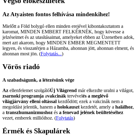
Végső előkészületek
Az Atyaisten fontos felhívása mindenkihez!
Mielőtt a Föld bolygó ellen minden erejével kibontakoztatom a
karomat, MINDEN EMBERT FELKÉRNÉK, hogy kövesse a
jelzéseimet és az utasításaimat, amelyeket ebben az Üzenetben adok,
mert azt akarom, hogy MINDEN EMBER MEGMENTETT
legyen, és visszatérjen a Házamba, ahonnan jött, ahonnan elment, és
ahonnan most jön.
(
Folytatás...
)
Vörös riadó
A szabadságunk, a létezésünk vége
Az
ellenfelemet szolgáló
Új Világrend
már elkezdte uralni a világot,
zsarnoki programja
a
vakcinák
tervével
és a meglévő
világjárvány elleni oltással
kezdődött; ezek a vakcinák nem a
megoldást jelentik, hanem a
holokauszt
kezdetét, amely a
halálhoz
,
a
transzhumanizmushoz
és
a fenevad jelének beültetéséhez
vezet, emberek millióihoz. (
Folytatás
)
Érmék és Skapulárek