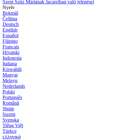
Szent Szűz Máriának Jacareíban való jelenései
Nyelv
Bokmål
Čeština
Deutsch
English
Español
Filipino
Français
Hrvatski
Indonesia
Italiana
Kiswahili
Magyar
Melayu
Nederlands
Polski
Português
Română
Shqip
Suomi
Svenska
Tiếng Việt
Türkçe
ελληνικά