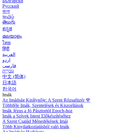
Български
Русский
বাংলা
বதமிழ்
తెలుగు
ಕನ್ನಡ
മലയാളം
ไทย
हिंदी
العربية
اردو
فارسی
עִברִית
中文 (简体)
日本語
한국어
Imák
Az Imádság Királynője: A Szent Rózsafüzér
🌹
Többféle Imák, Szentelések és Kiszorítások
Imák Jézus a Jó Pásztortól Enoch-hoz
Imák a Szívek Isteni Előkészítéséhez
A Szent Család Ménedékének Imái
Több Kinyilatkoztatásból való Imák
Az Imádság Hadjárata