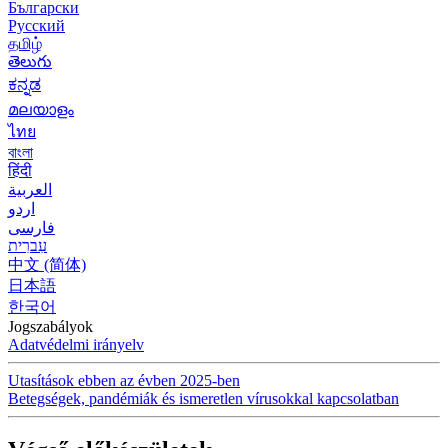
Български
Русский
தமிழ்
తెలుగు
ಕನ್ನಡ
മലയാളം
ไทย
বাংলা
हिंदी
العربية
اردو
فارسی
עִברִית
中文 (简体)
日本語
한국어
Jogszabályok
Adatvédelmi irányelv
Utasítások ebben az évben 2025-ben
Betegségek, pandémiák és ismeretlen vírusokkal kapcsolatban