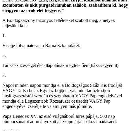
szombaton és akit purgatóriumban találok, szabadítom ki, hogy
elvigyem az örök élet hegyére.”
A Boldogasszony bizonyos feltételeket szabott meg, amelyek
teljesülni kell:
1.
Viselje folyamatosan a Barna Szkapulárét.
2.
Tartsa szüzességét életállapotának megfelelően (házas/egyedül).
3.
Napol minden napon mondja el a Boldogságos Szűz Kis Irodáját
VAGY Tartsa be az Egyház böjtjeit, valamint tartózkodjon
húsfogyasztástól szerdán és szombaton VAGY Pap engedélyével
mondja el a Legszentebb Rózsafüzér öt tizedét VAGY Pap
engedélyével cserélje le valamilyen más jó műre.
Papa Benedek XV, az első világháború híres pápája, 500 nap
bűnbocsánatot adományozott a szkapulárja csókos imádásáért.