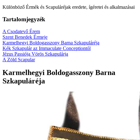
Különböző Érmék és Scapuláréjak eredete, ígéretei és alkalmazásai
Tartalomjegyzék
A Csodatevő Érem
Szent Benedek Érmeje
Karmelhegyi Boldogasszony Barna Szkapuláréja
Kék Szkapulár az Immaculate Conceptiontól
Jézus Passiója Vörös Szkapulárja
A Zöld Scapular
Karmelhegyi Boldogasszony Barna
Szkapuláréja