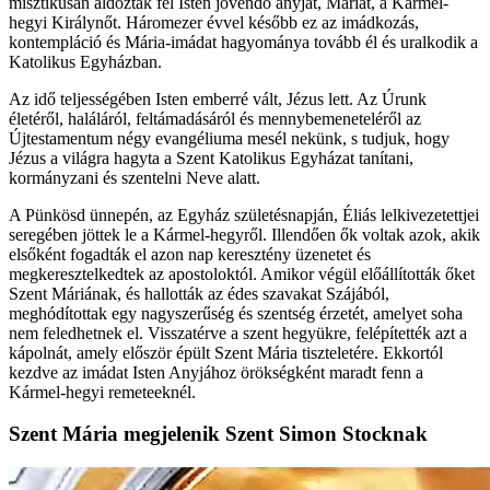
misztikusan áldozták fel Isten jövendő anyját, Máriát, a Kármel-
hegyi Királynőt. Háromezer évvel később ez az imádkozás,
kontempláció és Mária-imádat hagyománya tovább él és uralkodik a
Katolikus Egyházban.
Az idő teljességében Isten emberré vált, Jézus lett. Az Úrunk
életéről, haláláról, feltámadásáról és mennybemeneteléről az
Újtestamentum négy evangéliuma mesél nekünk, s tudjuk, hogy
Jézus a világra hagyta a Szent Katolikus Egyházat tanítani,
kormányzani és szentelni Neve alatt.
A Pünkösd ünnepén, az Egyház születésnapján, Éliás lelkivezetettjei
seregében jöttek le a Kármel-hegyről. Illendően ők voltak azok, akik
elsőként fogadták el azon nap keresztény üzenetet és
megkeresztelkedtek az apostoloktól. Amikor végül előállították őket
Szent Máriának, és hallották az édes szavakat Szájából,
meghódítottak egy nagyszerűség és szentség érzetét, amelyet soha
nem feledhetnek el. Visszatérve a szent hegyükre, felépítették azt a
kápolnát, amely először épült Szent Mária tiszteletére. Ekkortól
kezdve az imádat Isten Anyjához örökségként maradt fenn a
Kármel-hegyi remeteeknél.
Szent Mária megjelenik Szent Simon Stocknak