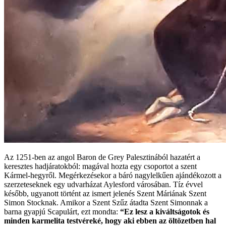
Az 1251-ben az angol Baron de Grey Palesztinából hazatért a
keresztes hadjáratokból: magával hozta egy csoportot a szent
Kármel-hegyről. Megérkezésekor a báró nagylelkűen ajándékozott a
szerzeteseknek egy udvarházat Aylesford városában. Tíz évvel
később, ugyanott történt az ismert jelenés Szent Máriának Szent
Simon Stocknak. Amikor a Szent Szűz átadta Szent Simonnak a
barna gyapjú Scapulárt, ezt mondta:
“Ez lesz a kiváltságotok és
minden karmelita testvéreké, hogy aki ebben az öltözetben hal