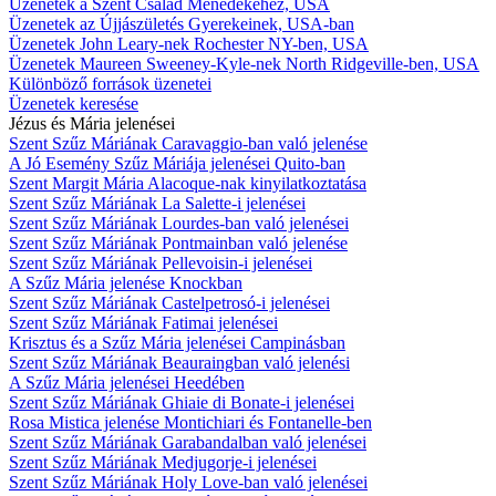
Üzenetek a Szent Család Ménedékéhez, USA
Üzenetek az Újjászületés Gyerekeinek, USA-ban
Üzenetek John Leary-nek Rochester NY-ben, USA
Üzenetek Maureen Sweeney-Kyle-nek North Ridgeville-ben, USA
Különböző források üzenetei
Üzenetek keresése
Jézus és Mária jelenései
Szent Szűz Máriának Caravaggio-ban való jelenése
A Jó Esemény Szűz Máriája jelenései Quito-ban
Szent Margit Mária Alacoque-nak kinyilatkoztatása
Szent Szűz Máriának La Salette-i jelenései
Szent Szűz Máriának Lourdes-ban való jelenései
Szent Szűz Máriának Pontmainban való jelenése
Szent Szűz Máriának Pellevoisin-i jelenései
A Szűz Mária jelenése Knockban
Szent Szűz Máriának Castelpetrosó-i jelenései
Szent Szűz Máriának Fatimai jelenései
Krisztus és a Szűz Mária jelenései Campinásban
Szent Szűz Máriának Beauraingban való jelenési
A Szűz Mária jelenései Heedében
Szent Szűz Máriának Ghiaie di Bonate-i jelenései
Rosa Mistica jelenése Montichiari és Fontanelle-ben
Szent Szűz Máriának Garabandalban való jelenései
Szent Szűz Máriának Medjugorje-i jelenései
Szent Szűz Máriának Holy Love-ban való jelenései