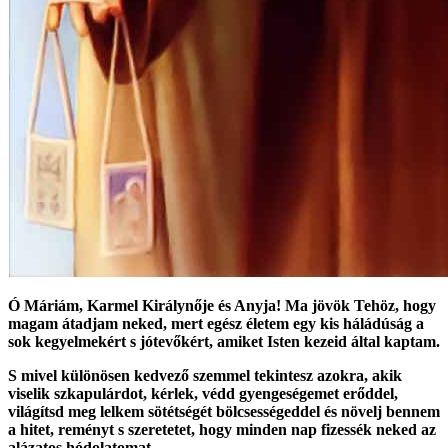
Ó Máriám, Karmel Királynője és Anyja! Ma jövök Tehöz, hogy
magam átadjam neked, mert egész életem egy kis háládúság a
sok kegyelmekért s jótevőkért, amiket Isten kezeid által kaptam.
S mivel különösen kedvező szemmel tekintesz azokra, akik
viselik szkapulárdot, kérlek, védd gyengeségemet erőddel,
világítsd meg lelkem sötétségét bölcsességeddel és növelj bennem
a hitet, reményt s szeretetet, hogy minden nap fizessék neked az
alázatos hódolatomat.