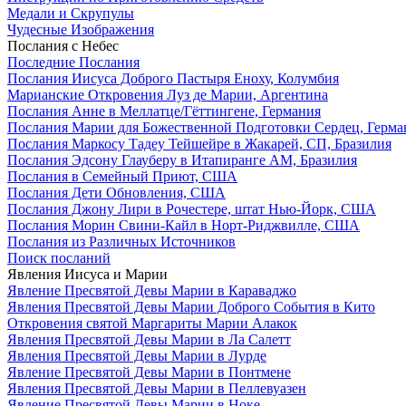
Медали и Скрупулы
Чудесные Изображения
Послания с Небес
Последние Послания
Послания Иисуса Доброго Пастыря Еноху, Колумбия
Марианские Откровения Луз де Марии, Аргентина
Послания Анне в Меллатце/Гёттингене, Германия
Послания Марии для Божественной Подготовки Сердец, Герма
Послания Маркосу Тадеу Тейшейре в Жакарей, СП, Бразилия
Послания Эдсону Глауберу в Итапиранге AM, Бразилия
Послания в Семейный Приют, США
Послания Дети Обновления, США
Послания Джону Лири в Рочестере, штат Нью-Йорк, США
Послания Морин Свини-Кайл в Норт-Риджвилле, США
Послания из Различных Источников
Поиск посланий
Явления Иисуса и Марии
Явление Пресвятой Девы Марии в Караваджо
Явления Пресвятой Девы Марии Доброго События в Кито
Откровения святой Маргариты Марии Алакок
Явления Пресвятой Девы Марии в Ла Салетт
Явления Пресвятой Девы Марии в Лурде
Явление Пресвятой Девы Марии в Понтмене
Явления Пресвятой Девы Марии в Пеллевуазен
Явление Пресвятой Девы Марии в Ноке