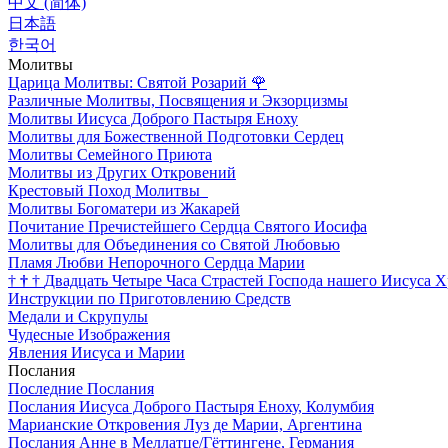
中文 (简体)
日本語
한국어
Молитвы
Царица Молитвы: Святой Розарий
🌹
Различные Молитвы, Посвящения и Экзорцизмы
Молитвы Иисуса Доброго Пастыря Еноху
Молитвы для Божественной Подготовки Сердец
Молитвы Семейного Приюта
Молитвы из Других Откровений
Крестовый Поход Молитвы
Молитвы Богоматери из Жакарей
Почитание Пречистейшего Сердца Святого Иосифа
Молитвы для Объединения со Святой Любовью
Пламя Любви Непорочного Сердца Марии
†
†
†
Двадцать Четыре Часа Страстей Господа нашего Иисуса Х
Инструкции по Приготовлению Средств
Медали и Скрупулы
Чудесные Изображения
Явления Иисуса и Марии
Послания
Последние Послания
Послания Иисуса Доброго Пастыря Еноху, Колумбия
Марианские Откровения Луз де Марии, Аргентина
Послания Анне в Меллатце/Гёттингене, Германия