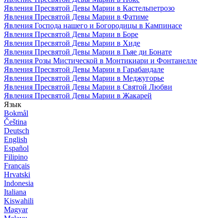
Явления Пресвятой Девы Марии в Кастельпетрозо
Явления Пресвятой Девы Марии в Фатиме
Явления Господа нашего и Богородицы в Кампинасе
Явления Пресвятой Девы Марии в Боре
Явления Пресвятой Девы Марии в Хиде
Явления Пресвятой Девы Марии в Гьяе ди Бонате
Явления Розы Мистической в Монтикиари и Фонтанелле
Явления Пресвятой Девы Марии в Гарабандале
Явления Пресвятой Девы Марии в Меджугорье
Явления Пресвятой Девы Марии в Святой Любви
Явления Пресвятой Девы Марии в Жакарей
Язык
Bokmål
Čeština
Deutsch
English
Español
Filipino
Français
Hrvatski
Indonesia
Italiana
Kiswahili
Magyar