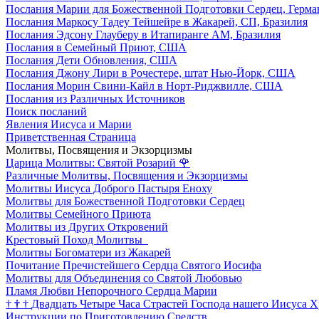
Послания Марии для Божественной Подготовки Сердец, Герма
Послания Маркосу Тадеу Тейшейре в Жакарей, СП, Бразилия
Послания Эдсону Глауберу в Итапиранге AM, Бразилия
Послания в Семейный Приют, США
Послания Дети Обновления, США
Послания Джону Лири в Рочестере, штат Нью-Йорк, США
Послания Морин Свини-Кайл в Норт-Риджвилле, США
Послания из Различных Источников
Поиск посланий
Явления Иисуса и Марии
Приветственная Страница
Молитвы, Посвящения и Экзорцизмы
Царица Молитвы: Святой Розарий
🌹
Различные Молитвы, Посвящения и Экзорцизмы
Молитвы Иисуса Доброго Пастыря Еноху
Молитвы для Божественной Подготовки Сердец
Молитвы Семейного Приюта
Молитвы из Других Откровений
Крестовый Поход Молитвы
Молитвы Богоматери из Жакарей
Почитание Пречистейшего Сердца Святого Иосифа
Молитвы для Объединения со Святой Любовью
Пламя Любви Непорочного Сердца Марии
†
†
†
Двадцать Четыре Часа Страстей Господа нашего Иисуса Х
Инструкции по Приготовлению Средств