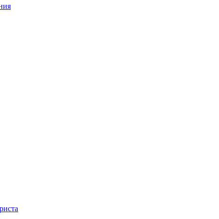
ния
риста