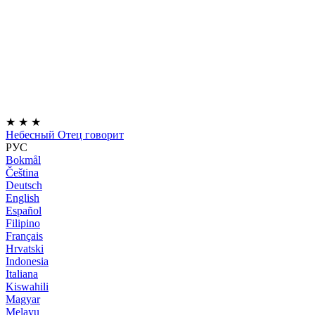
★
★
★
Небесный Отец говорит
РУС
Bokmål
Čeština
Deutsch
English
Español
Filipino
Français
Hrvatski
Indonesia
Italiana
Kiswahili
Magyar
Melayu