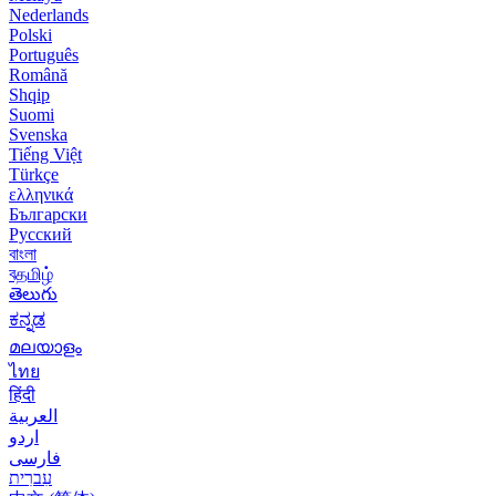
Nederlands
Polski
Português
Română
Shqip
Suomi
Svenska
Tiếng Việt
Türkçe
ελληνικά
Български
Русский
বাংলা
বதமிழ்
తెలుగు
ಕನ್ನಡ
മലയാളം
ไทย
हिंदी
العربية
اردو
فارسی
עִברִית